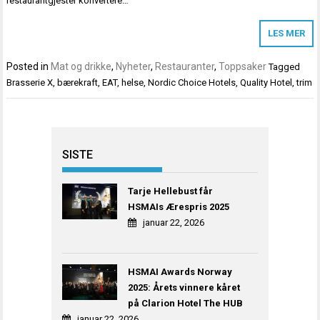
restaurantgjester konvertere…
LES MER
Posted in
Mat og drikke
,
Nyheter
,
Restauranter
,
Toppsaker
Tagged
Brasserie X
,
bærekraft
,
EAT
,
helse
,
Nordic Choice Hotels
,
Quality Hotel
,
trim
SISTE
Tarje Hellebust får
HSMAIs Ærespris 2025
januar 22, 2026
HSMAI Awards Norway
2025: Årets vinnere kåret
på Clarion Hotel The HUB
januar 22, 2026