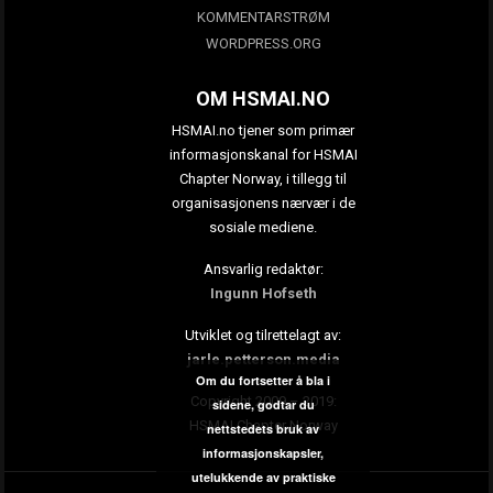
KOMMENTARSTRØM
WORDPRESS.ORG
OM HSMAI.NO
HSMAI.no tjener som primær
informasjonskanal for HSMAI
Chapter Norway, i tillegg til
organisasjonens nærvær i de
sosiale mediene.
Ansvarlig redaktør:
Ingunn Hofseth
Utviklet og tilrettelagt av:
jarle.petterson.media
Om du fortsetter å bla i
Copyright 2009 – 2019:
sidene, godtar du
HSMAI Chapter Norway
nettstedets bruk av
informasjonskapsler,
utelukkende av praktiske