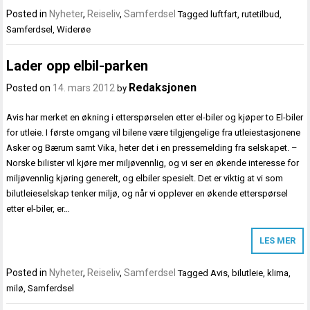
Posted in
Nyheter
,
Reiseliv
,
Samferdsel
Tagged
luftfart
,
rutetilbud
,
Samferdsel
,
Widerøe
Lader opp elbil-parken
Redaksjonen
Posted on
14. mars 2012
by
Avis har merket en økning i etterspørselen etter el-biler og kjøper to El-biler
for utleie. I første omgang vil bilene være tilgjengelige fra utleiestasjonene
Asker og Bærum samt Vika, heter det i en pressemelding fra selskapet. –
Norske bilister vil kjøre mer miljøvennlig, og vi ser en økende interesse for
miljøvennlig kjøring generelt, og elbiler spesielt. Det er viktig at vi som
bilutleieselskap tenker miljø, og når vi opplever en økende etterspørsel
etter el-biler, er…
LES MER
Posted in
Nyheter
,
Reiseliv
,
Samferdsel
Tagged
Avis
,
bilutleie
,
klima
,
milø
,
Samferdsel