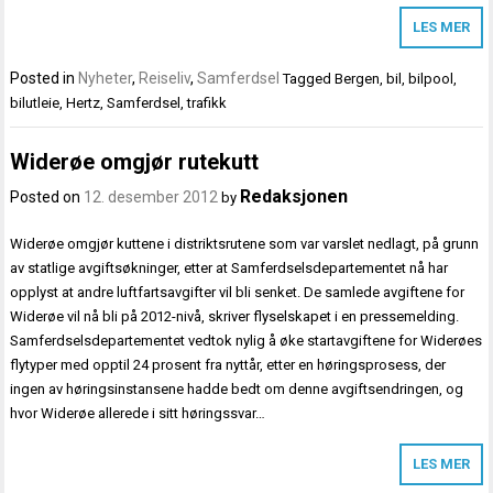
LES MER
Posted in
Nyheter
,
Reiseliv
,
Samferdsel
Tagged
Bergen
,
bil
,
bilpool
,
bilutleie
,
Hertz
,
Samferdsel
,
trafikk
Widerøe omgjør rutekutt
Redaksjonen
Posted on
12. desember 2012
by
Widerøe omgjør kuttene i distriktsrutene som var varslet nedlagt, på grunn
av statlige avgiftsøkninger, etter at Samferdselsdepartementet nå har
opplyst at andre luftfartsavgifter vil bli senket. De samlede avgiftene for
Widerøe vil nå bli på 2012-nivå, skriver flyselskapet i en pressemelding.
Samferdselsdepartementet vedtok nylig å øke startavgiftene for Widerøes
flytyper med opptil 24 prosent fra nyttår, etter en høringsprosess, der
ingen av høringsinstansene hadde bedt om denne avgiftsendringen, og
hvor Widerøe allerede i sitt høringssvar…
LES MER