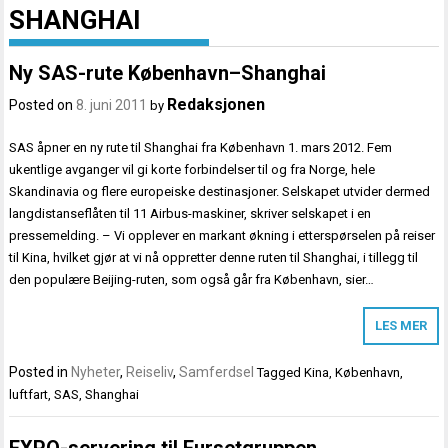
SHANGHAI
Ny SAS-rute København–Shanghai
Redaksjonen
Posted on
8. juni 2011
by
SAS åpner en ny rute til Shanghai fra København 1. mars 2012. Fem
ukentlige avganger vil gi korte forbindelser til og fra Norge, hele
Skandinavia og flere europeiske destinasjoner. Selskapet utvider dermed
langdistanseflåten til 11 Airbus-maskiner, skriver selskapet i en
pressemelding. – Vi opplever en markant økning i etterspørselen på reiser
til Kina, hvilket gjør at vi nå oppretter denne ruten til Shanghai, i tillegg til
den populære Beijing-ruten, som også går fra København, sier…
LES MER
Posted in
Nyheter
,
Reiseliv
,
Samferdsel
Tagged
Kina
,
København
,
luftfart
,
SAS
,
Shanghai
EXPO-servering til Fursetgruppen