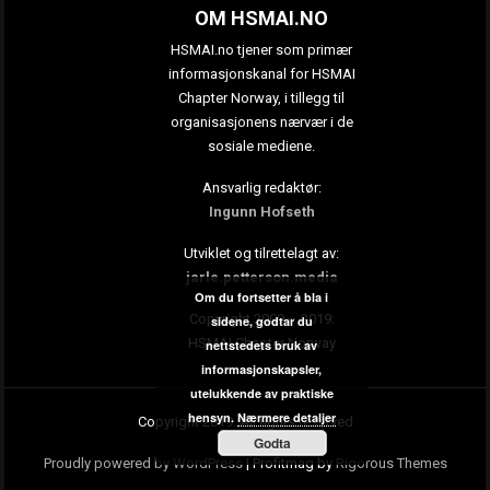
OM HSMAI.NO
HSMAI.no tjener som primær
informasjonskanal for HSMAI
Chapter Norway, i tillegg til
organisasjonens nærvær i de
sosiale mediene.
Ansvarlig redaktør:
Ingunn Hofseth
Utviklet og tilrettelagt av:
jarle.petterson.media
Om du fortsetter å bla i
Copyright 2009 – 2019:
sidene, godtar du
HSMAI Chapter Norway
nettstedets bruk av
informasjonskapsler,
utelukkende av praktiske
hensyn.
Nærmere detaljer
Copyright 2019. All rights reserved
Godta
Proudly powered by WordPress
|
Profitmag by
Rigorous Themes