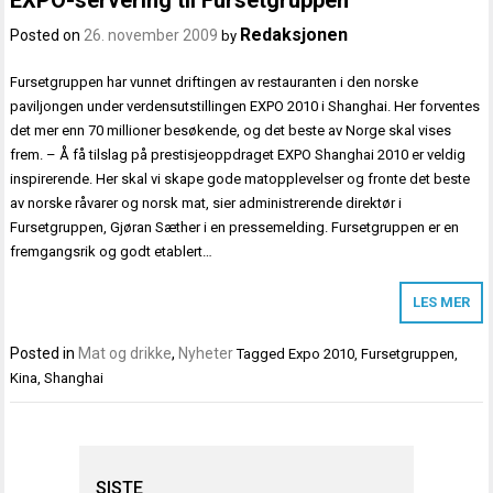
Redaksjonen
Posted on
26. november 2009
by
Fursetgruppen har vunnet driftingen av restauranten i den norske
paviljongen under verdensutstillingen EXPO 2010 i Shanghai. Her forventes
det mer enn 70 millioner besøkende, og det beste av Norge skal vises
frem. – Å få tilslag på prestisjeoppdraget EXPO Shanghai 2010 er veldig
inspirerende. Her skal vi skape gode matopplevelser og fronte det beste
av norske råvarer og norsk mat, sier administrerende direktør i
Fursetgruppen, Gjøran Sæther i en pressemelding. Fursetgruppen er en
fremgangsrik og godt etablert…
LES MER
Posted in
Mat og drikke
,
Nyheter
Tagged
Expo 2010
,
Fursetgruppen
,
Kina
,
Shanghai
SISTE