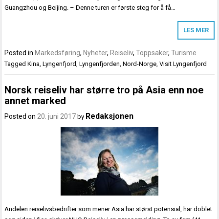
Guangzhou og Beijing. – Denne turen er første steg for å få…
LES MER
Posted in
Markedsføring
,
Nyheter
,
Reiseliv
,
Toppsaker
,
Turisme
Tagged
Kina
,
Lyngenfjord
,
Lyngenfjorden
,
Nord-Norge
,
Visit Lyngenfjord
Norsk reiseliv har større tro på Asia enn noe
annet marked
Redaksjonen
Posted on
20. juni 2017
by
Andelen reiselivsbedrifter som mener Asia har størst potensial, har doblet