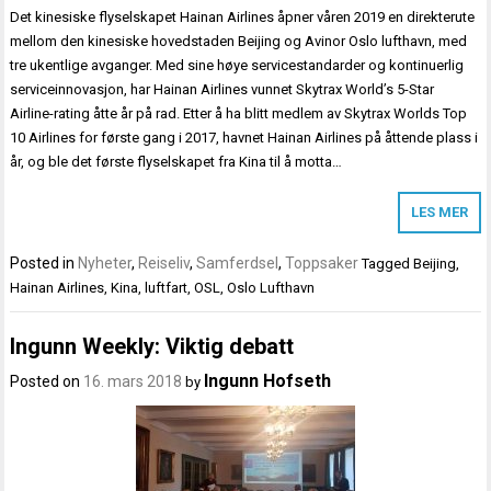
Det kinesiske flyselskapet Hainan Airlines åpner våren 2019 en direkterute
mellom den kinesiske hovedstaden Beijing og Avinor Oslo lufthavn, med
tre ukentlige avganger. Med sine høye servicestandarder og kontinuerlig
serviceinnovasjon, har Hainan Airlines vunnet Skytrax World’s 5-Star
Airline-rating åtte år på rad. Etter å ha blitt medlem av Skytrax Worlds Top
10 Airlines for første gang i 2017, havnet Hainan Airlines på åttende plass i
år, og ble det første flyselskapet fra Kina til å motta…
LES MER
Posted in
Nyheter
,
Reiseliv
,
Samferdsel
,
Toppsaker
Tagged
Beijing
,
Hainan Airlines
,
Kina
,
luftfart
,
OSL
,
Oslo Lufthavn
Ingunn Weekly: Viktig debatt
Ingunn Hofseth
Posted on
16. mars 2018
by