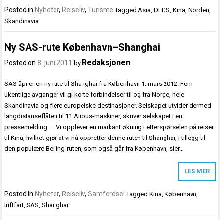
Posted in
Nyheter
,
Reiseliv
,
Turisme
Tagged
Asia
,
DFDS
,
Kina
,
Norden
,
Skandinavia
Ny SAS-rute København–Shanghai
Redaksjonen
Posted on
8. juni 2011
by
SAS åpner en ny rute til Shanghai fra København 1. mars 2012. Fem
ukentlige avganger vil gi korte forbindelser til og fra Norge, hele
Skandinavia og flere europeiske destinasjoner. Selskapet utvider dermed
langdistanseflåten til 11 Airbus-maskiner, skriver selskapet i en
pressemelding. – Vi opplever en markant økning i etterspørselen på reiser
til Kina, hvilket gjør at vi nå oppretter denne ruten til Shanghai, i tillegg til
den populære Beijing-ruten, som også går fra København, sier…
LES MER
Posted in
Nyheter
,
Reiseliv
,
Samferdsel
Tagged
Kina
,
København
,
luftfart
,
SAS
,
Shanghai