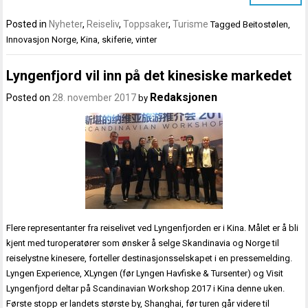
Posted in
Nyheter
,
Reiseliv
,
Toppsaker
,
Turisme
Tagged
Beitostølen
,
Innovasjon Norge
,
Kina
,
skiferie
,
vinter
Lyngenfjord vil inn på det kinesiske markedet
Redaksjonen
Posted on
28. november 2017
by
Flere representanter fra reiselivet ved Lyngenfjorden er i Kina. Målet er å bli
kjent med turoperatører som ønsker å selge Skandinavia og Norge til
reiselystne kinesere, forteller destinasjonsselskapet i en pressemelding.
Lyngen Experience, XLyngen (før Lyngen Havfiske & Tursenter) og Visit
Lyngenfjord deltar på Scandinavian Workshop 2017 i Kina denne uken.
Første stopp er landets største by, Shanghai, før turen går videre til