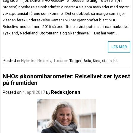
seg siden i fjor, skriver NHO Reiseliv i en pressemelding. To av fem (41
prosent) norske reiselivsbedrifter vurderer Asia som markedet med størst
vekstpotensial i årene som kommer. Det er dobbelt så mange som i fjor,
viser en fersk undersøkelse Kantar TNS har gjennomført blant NHO
Reiselivs medlemmer. I 2016 så bedriftene størst potensial i nærmarkedet:
Tyskland, Nederland, Storbritannia og Skandinavia. – Det har vært…
LES MER
Posted in
Nyheter
,
Reiseliv
,
Turisme
Tagged
Asia
,
Kina
,
statistikk
NHOs økonomibarometer: Reiselivet ser lysest
på fremtiden
Redaksjonen
Posted on
4. april 2017
by