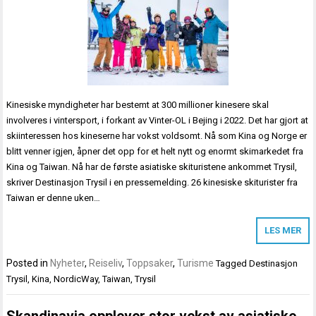
Kinesiske myndigheter har bestemt at 300 millioner kinesere skal
involveres i vintersport, i forkant av Vinter-OL i Bejing i 2022. Det har gjort at
skiinteressen hos kineserne har vokst voldsomt. Nå som Kina og Norge er
blitt venner igjen, åpner det opp for et helt nytt og enormt skimarkedet fra
Kina og Taiwan. Nå har de første asiatiske skituristene ankommet Trysil,
skriver Destinasjon Trysil i en pressemelding. 26 kinesiske skiturister fra
Taiwan er denne uken…
LES MER
Posted in
Nyheter
,
Reiseliv
,
Toppsaker
,
Turisme
Tagged
Destinasjon
Trysil
,
Kina
,
NordicWay
,
Taiwan
,
Trysil