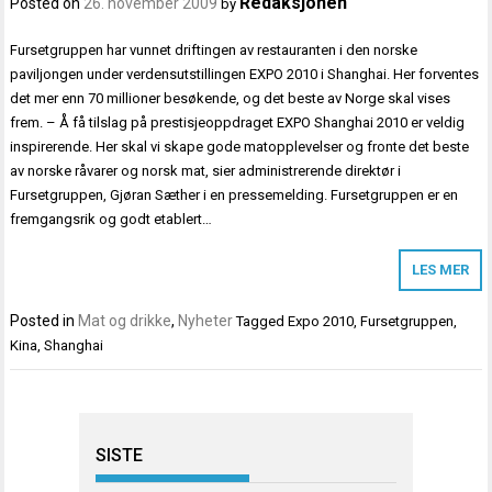
Redaksjonen
Posted on
26. november 2009
by
Fursetgruppen har vunnet driftingen av restauranten i den norske
paviljongen under verdensutstillingen EXPO 2010 i Shanghai. Her forventes
det mer enn 70 millioner besøkende, og det beste av Norge skal vises
frem. – Å få tilslag på prestisjeoppdraget EXPO Shanghai 2010 er veldig
inspirerende. Her skal vi skape gode matopplevelser og fronte det beste
av norske råvarer og norsk mat, sier administrerende direktør i
Fursetgruppen, Gjøran Sæther i en pressemelding. Fursetgruppen er en
fremgangsrik og godt etablert…
LES MER
Posted in
Mat og drikke
,
Nyheter
Tagged
Expo 2010
,
Fursetgruppen
,
Kina
,
Shanghai
SISTE