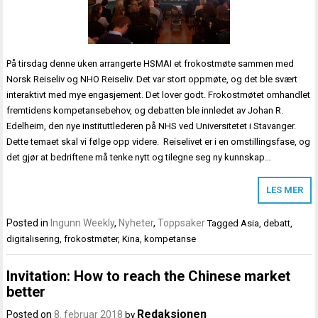
På tirsdag denne uken arrangerte HSMAI et frokostmøte sammen med
Norsk Reiseliv og NHO Reiseliv. Det var stort oppmøte, og det ble svært
interaktivt med mye engasjement. Det lover godt. Frokostmøtet omhandlet
fremtidens kompetansebehov, og debatten ble innledet av Johan R.
Edelheim, den nye instituttlederen på NHS ved Universitetet i Stavanger.
Dette temaet skal vi følge opp videre. Reiselivet er i en omstillingsfase, og
det gjør at bedriftene må tenke nytt og tilegne seg ny kunnskap…
LES MER
Posted in
Ingunn Weekly
,
Nyheter
,
Toppsaker
Tagged
Asia
,
debatt
,
digitalisering
,
frokostmøter
,
Kina
,
kompetanse
Invitation: How to reach the Chinese market
better
Redaksjonen
Posted on
8. februar 2018
by