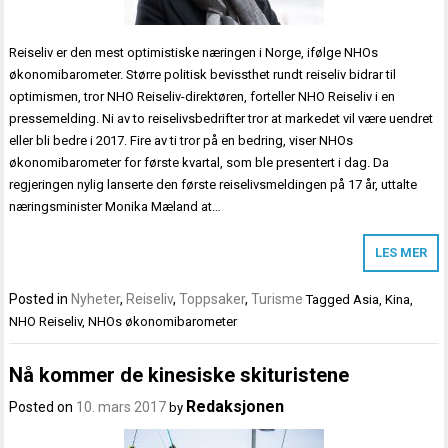
Reiseliv er den mest optimistiske næringen i Norge, ifølge NHOs
økonomibarometer. Større politisk bevissthet rundt reiseliv bidrar til
optimismen, tror NHO Reiseliv-direktøren, forteller NHO Reiseliv i en
pressemelding. Ni av to reiselivsbedrifter tror at markedet vil være uendret
eller bli bedre i 2017. Fire av ti tror på en bedring, viser NHOs
økonomibarometer for første kvartal, som ble presentert i dag. Da
regjeringen nylig lanserte den første reiselivsmeldingen på 17 år, uttalte
næringsminister Monika Mæland at…
LES MER
Posted in
Nyheter
,
Reiseliv
,
Toppsaker
,
Turisme
Tagged
Asia
,
Kina
,
NHO Reiseliv
,
NHOs økonomibarometer
Nå kommer de kinesiske skituristene
Redaksjonen
Posted on
10. mars 2017
by