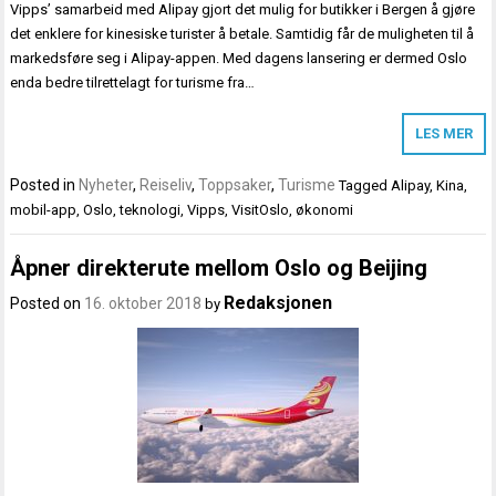
Vipps’ samarbeid med Alipay gjort det mulig for butikker i Bergen å gjøre
det enklere for kinesiske turister å betale. Samtidig får de muligheten til å
markedsføre seg i Alipay-appen. Med dagens lansering er dermed Oslo
enda bedre tilrettelagt for turisme fra…
LES MER
Posted in
Nyheter
,
Reiseliv
,
Toppsaker
,
Turisme
Tagged
Alipay
,
Kina
,
mobil-app
,
Oslo
,
teknologi
,
Vipps
,
VisitOslo
,
økonomi
Åpner direkterute mellom Oslo og Beijing
Redaksjonen
Posted on
16. oktober 2018
by