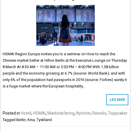
HSMAI Region Europe invites you to a seminar on How to reach the
Chinese market better at Hilton Berlin at the Executive Lounge on Thursday
8 March At 8:30 AM – 11:00 AM or 5:30 PM – 8:00 PM With 1.38 billion
people and the economy growing at 6.7% (source: World Bank); and with
only 6% of the population had passports in 2016 (source: Forbes) surely it
is a huge market where the European hospitality…
LES MER
Posted in
Hotell
,
HSMAI
,
Markedsføring
,
Nyheter
,
Reiseliv
,
Toppsaker
Tagged
Berlin
,
Kina
,
Tyskland