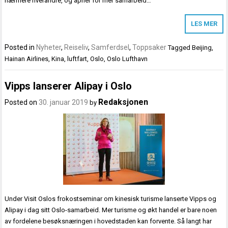
nærmere hverandre, og åpner for mer samarbeid…
LES MER
Posted in
Nyheter
,
Reiseliv
,
Samferdsel
,
Toppsaker
Tagged
Beijing
,
Hainan Airlines
,
Kina
,
luftfart
,
Oslo
,
Oslo Lufthavn
Vipps lanserer Alipay i Oslo
Redaksjonen
Posted on
30. januar 2019
by
Under Visit Oslos frokostseminar om kinesisk turisme lanserte Vipps og
Alipay i dag sitt Oslo-samarbeid. Mer turisme og økt handel er bare noen
av fordelene besøksnæringen i hovedstaden kan forvente. Så langt har