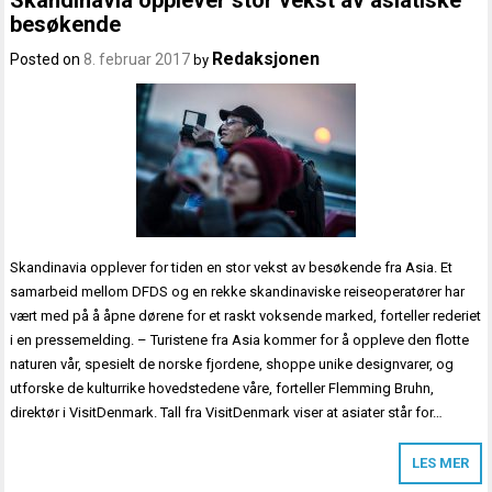
Skandinavia opplever stor vekst av asiatiske
besøkende
Redaksjonen
Posted on
8. februar 2017
by
Skandinavia opplever for tiden en stor vekst av besøkende fra Asia. Et
samarbeid mellom DFDS og en rekke skandinaviske reiseoperatører har
vært med på å åpne dørene for et raskt voksende marked, forteller rederiet
i en pressemelding. – Turistene fra Asia kommer for å oppleve den flotte
naturen vår, spesielt de norske fjordene, shoppe unike designvarer, og
utforske de kulturrike hovedstedene våre, forteller Flemming Bruhn,
direktør i VisitDenmark. Tall fra VisitDenmark viser at asiater står for…
LES MER