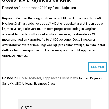
Redaksjonen
Posted on
9. september 2010
by
Raymond Sandvik Kurs- og konferansesjef Ullevaal Business Class AS –
Hva består din arbeidshverdag av? – Det er populært å si at ingen dag er
lik, men vi har jo alle våre rutiner, som preger arbeidsdagen. Jeg har
ansvaret for daglig drift av vårt konferansesenter, bestående av 43
møterom, med en kapasitet fra to til 800 personer. Dette innebærer
overordnet ansvar for bookingavdeling, prosjektansvarlige, fakturakontor,
driftsavdeling, resepsjoner og konferansepersonell. I tillegg har jeg
oppgaver knyttet…
LES MER
Posted in
HSMAI
,
Nyheter
,
Toppsaker
,
Ukens navn
Tagged
Raymond
Sandvik
,
UBC
,
Ullevaal Business Class
SISTE