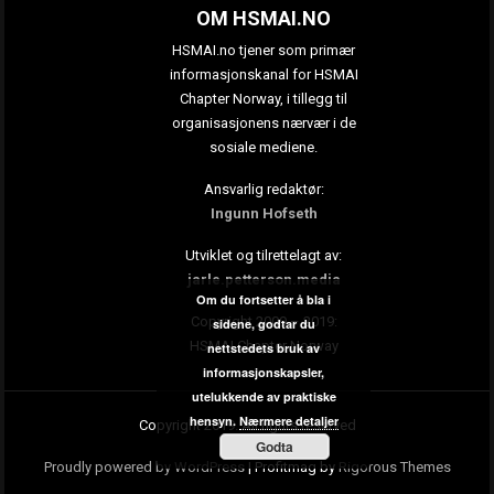
OM HSMAI.NO
HSMAI.no tjener som primær
informasjonskanal for HSMAI
Chapter Norway, i tillegg til
organisasjonens nærvær i de
sosiale mediene.
Ansvarlig redaktør:
Ingunn Hofseth
Utviklet og tilrettelagt av:
jarle.petterson.media
Om du fortsetter å bla i
Copyright 2009 – 2019:
sidene, godtar du
HSMAI Chapter Norway
nettstedets bruk av
informasjonskapsler,
utelukkende av praktiske
hensyn.
Nærmere detaljer
Copyright 2019. All rights reserved
Godta
Proudly powered by WordPress
|
Profitmag by
Rigorous Themes