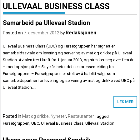
ULLEVAAL BUSINESS CLASS
Samarbeid på Ullevaal Stadion
Redaksjonen
Posted on
7. desember 2012
by
Ullevaal Business Class (UBC) og Fursetgruppen har signert en
samarbeidsavtale om levering og servering av mat og drikke på Ullevaal
Stadion. Avtalen trer i kraft fra 1. januar 2013, og strekker seg over fem år
– med opsjon på 5 + 5 nye år, heter det i en pressemelding fra
Fursetgruppen. – Fursetgruppen er stolt av å ha blitt valgt som
samarbeidspartner for levering og servering av mat og drikke ved UBC på
Ullevaal Stadion….
LES MER
Posted in
Mat og drikke
,
Nyheter
,
Restauranter
Tagged
Fursetgruppen
,
UBC
,
Ullevaal Business Class
,
Ullevaal Stadion
Ukens navn: Raymond Sandvik