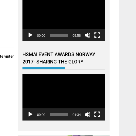
00:00
05:58
HSMAI EVENT AWARDS NORWAY
te vinter
2017- SHARING THE GLORY
Videoavspiller
00:00
01:34