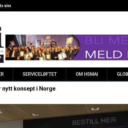
 vinnere kåret på Clarion Hotel The HUB
ER
SERVICELØFTET
OM HSMAI
GLOB
 nytt konsept i Norge