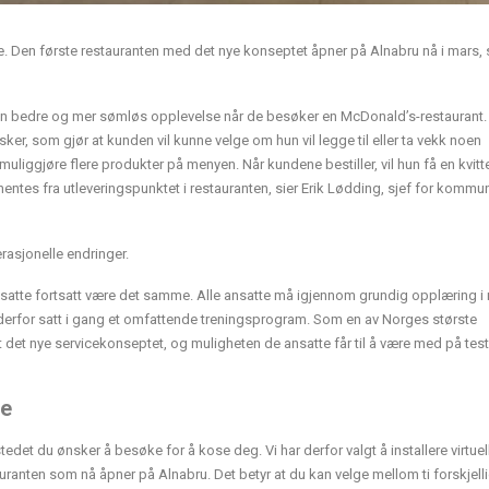
. Den første restauranten med det nye konseptet åpner på Alnabru nå i mars, 
ne en bedre og mer sømløs opplevelse når de besøker en McDonald’s-restaurant
osker, som gjør at kunden vil kunne velge om hun vil legge til eller ta vekk noen
 muliggjøre flere produkter på menyen. Når kundene bestiller, vil hun få en kvitt
hentes fra utleveringspunktet i restauranten, sier Erik Lødding, sjef for kommu
asjonelle endringer.
 ansatte fortsatt være det samme. Alle ansatte må igjennom grundig opplæring i
ar derfor satt i gang et omfattende treningsprogram. Som en av Norges største
t det nye servicekonseptet, og muligheten de ansatte får til å være med på tes
ne
et du ønsker å besøke for å kose deg. Vi har derfor valgt å installere virtuell
anten som nå åpner på Alnabru. Det betyr at du kan velge mellom ti forskjellig