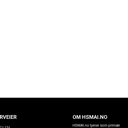
RVEIER
OM HSMAI.NO
HSMAI.no tjener som primær
EDLEM