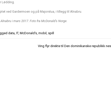
r Lødding.
et ved Gardermoen og på Majorstua, i tillegg til Alnabru.
lnabru i mars 2017. Foto fra McDonald’s Norge.
agged
data
,
IT
,
McDonald's
,
mobil
,
spill
Ving flyr direkte til Den dominikanske republikk nes