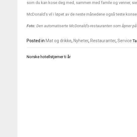
som du kan kose deg med, sammen med famile og venner, sie
McDonald’s vil i løpet av de neste månedene også teste konsept
Foto:
Den automatiserte McDonald’s-restauranten som åpner på A
Posted in
Mat og drikke
,
Nyheter
,
Restauranter
,
Service
T
Innleggsnavigasjon
Norske hotellstjerner ti år