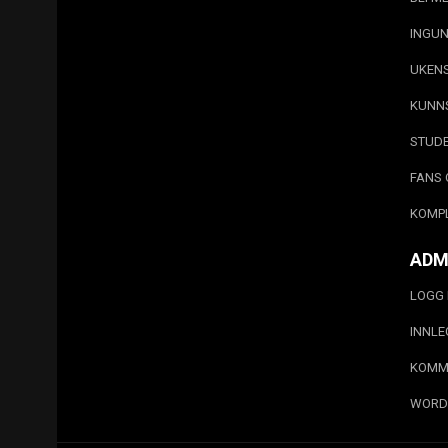
INGUN
UKEN
KUNN
STUD
FANS 
KOMP
ADM
LOGG 
INNL
KOMM
WORD