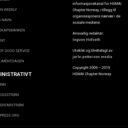
informasjonskanal for HSMAI
N WEEKLY
Chapter Norway, i tillegg til
organisasjonens nærvær i de
S NAVN
sosiale mediene.
SKAPSBANKEN
Ansvarlig redaktør:
Ingunn Hofseth
ENT
Utviklet og tilrettelagt av:
OF GOOD SERVICE
jarle.petterson.media
LIMENTDAGEN
Copyright 2009 – 2019:
INISTRATIVT
HSMAI Chapter Norway
INN
EGGSSTRØM
ENTARSTRØM
PRESS.ORG