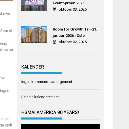
Eventbørsen 2026!
oktober 03, 2025
skriver
Room for Growth 19.–21.
. Som et
januar 2026 i Oslo
oktober 02, 2025
ering
nikasjon
KALENDER
 nye
Ingen kommende arrangement
tingen
Se hele kalenderen
her
.
HSMAI AMERICA 90 YEARS!
e spill
e spill,
Videoavspiller