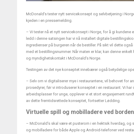
McDonald’s tester nytt servicekonsept og selvbetjening i Norge
kjeden i en pressemelding.
– Vi tester nå et nytt servicekonsept i Norge, for å gi kunde
ledd i denne satsingen har vi nå installert digitale bestillingski
ingredienser på burgeren når de bestiller. På sikt vil dette også
med et bestillingsnummer. Når maten er klar, kan denne enkelt 
og myndighetskontakt i McDonald’s Norge.
Testingen av det nye konseptet innebærer også betydelige oper
– Selv om vi digitaliserer mye i restaurantene, vil behovet for
prosedyrer, før vi introduserer konseptet i en restaurant. Vi h
arbeidsplasser for unge, opplever vi et stort engasjement rund
av dette fremtidsrettede konseptet, fortsetter Lødding.
Virtuelle spill og mobilladere ved borde
– McDonald’s skal være et pusterom i en hektsik hverdag, og sted
og mobilladere for både Apple og Android-telefoner ved restaur