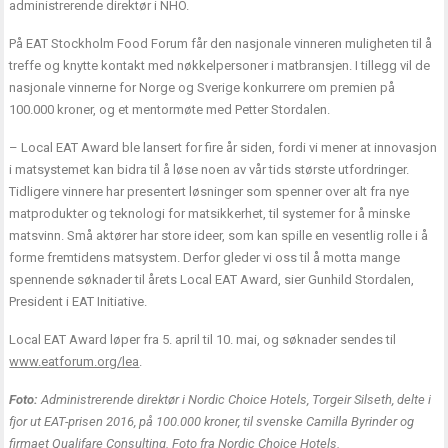
administrerende direktør i NHO.
På EAT Stockholm Food Forum får den nasjonale vinneren muligheten til å
treffe og knytte kontakt med nøkkelpersoner i matbransjen. I tillegg vil de
nasjonale vinnerne for Norge og Sverige konkurrere om premien på
100.000 kroner, og et mentormøte med Petter Stordalen.
– Local EAT Award ble lansert for fire år siden, fordi vi mener at innovasjon
i matsystemet kan bidra til å løse noen av vår tids største utfordringer.
Tidligere vinnere har presentert løsninger som spenner over alt fra nye
matprodukter og teknologi for matsikkerhet, til systemer for å minske
matsvinn. Små aktører har store ideer, som kan spille en vesentlig rolle i å
forme fremtidens matsystem. Derfor gleder vi oss til å motta mange
spennende søknader til årets Local EAT Award, sier Gunhild Stordalen,
President i EAT Initiative.
Local EAT Award løper fra 5. april til 10. mai, og søknader sendes til
www.eatforum.org/lea
.
Foto:
Administrerende direktør i Nordic Choice Hotels, Torgeir Silseth, delte i
fjor ut EAT-prisen 2016, på 100.000 kroner, til svenske Camilla Byrinder og
firmaet Qualifare Consulting. Foto fra Nordic Choice Hotels.