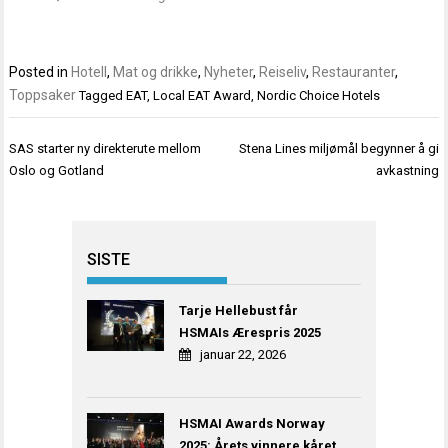
Posted in
Hotell
,
Mat og drikke
,
Nyheter
,
Reiseliv
,
Restauranter
,
Toppsaker
Tagged
EAT
,
Local EAT Award
,
Nordic Choice Hotels
Innleggsnavigasjon
SAS starter ny direkterute mellom
Stena Lines miljømål begynner å gi
Oslo og Gotland
avkastning
SISTE
Tarje Hellebust får
HSMAIs Ærespris 2025
januar 22, 2026
HSMAI Awards Norway
2025: Årets vinnere kåret