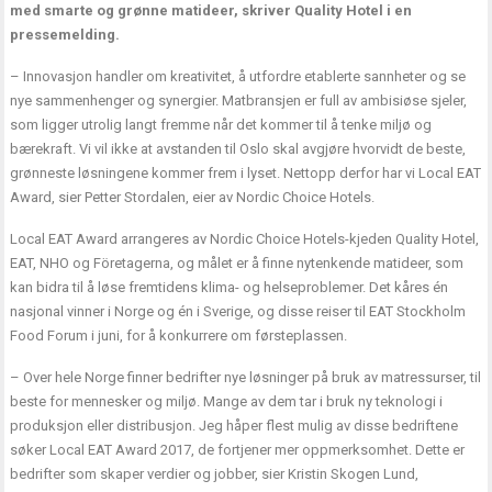
med smarte og grønne matideer, skriver Quality Hotel i en
pressemelding.
– Innovasjon handler om kreativitet, å utfordre etablerte sannheter og se
nye sammenhenger og synergier. Matbransjen er full av ambisiøse sjeler,
som ligger utrolig langt fremme når det kommer til å tenke miljø og
bærekraft. Vi vil ikke at avstanden til Oslo skal avgjøre hvorvidt de beste,
grønneste løsningene kommer frem i lyset. Nettopp derfor har vi Local EAT
Award, sier Petter Stordalen, eier av Nordic Choice Hotels.
Local EAT Award arrangeres av Nordic Choice Hotels-kjeden Quality Hotel,
EAT, NHO og Företagerna, og målet er å finne nytenkende matideer, som
kan bidra til å løse fremtidens klima- og helseproblemer. Det kåres én
nasjonal vinner i Norge og én i Sverige, og disse reiser til EAT Stockholm
Food Forum i juni, for å konkurrere om førsteplassen.
– Over hele Norge finner bedrifter nye løsninger på bruk av matressurser, til
beste for mennesker og miljø. Mange av dem tar i bruk ny teknologi i
produksjon eller distribusjon. Jeg håper flest mulig av disse bedriftene
søker Local EAT Award 2017, de fortjener mer oppmerksomhet. Dette er
bedrifter som skaper verdier og jobber, sier Kristin Skogen Lund,