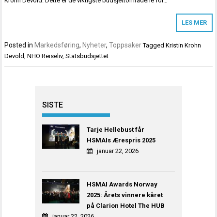
Krohn Devold. Dette er de viktigste budsjettområdene for…
LES MER
Posted in
Markedsføring
,
Nyheter
,
Toppsaker
Tagged
Kristin Krohn
Devold
,
NHO Reiseliv
,
Statsbudsjettet
SISTE
Tarje Hellebust får
HSMAIs Ærespris 2025
januar 22, 2026
HSMAI Awards Norway
2025: Årets vinnere kåret
på Clarion Hotel The HUB
januar 22, 2026