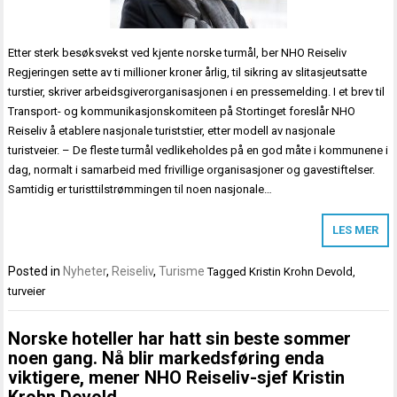
Etter sterk besøksvekst ved kjente norske turmål, ber NHO Reiseliv
Regjeringen sette av ti millioner kroner årlig, til sikring av slitasjeutsatte
turstier, skriver arbeidsgiverorganisasjonen i en pressemelding. I et brev til
Transport- og kommunikasjonskomiteen på Stortinget foreslår NHO
Reiseliv å etablere nasjonale turiststier, etter modell av nasjonale
turistveier. – De fleste turmål vedlikeholdes på en god måte i kommunene i
dag, normalt i samarbeid med frivillige organisasjoner og gavestiftelser.
Samtidig er turisttilstrømmingen til noen nasjonale…
LES MER
Posted in
Nyheter
,
Reiseliv
,
Turisme
Tagged
Kristin Krohn Devold
,
turveier
Norske hoteller har hatt sin beste sommer
noen gang. Nå blir markedsføring enda
viktigere, mener NHO Reiseliv-sjef Kristin
Krohn Devold.