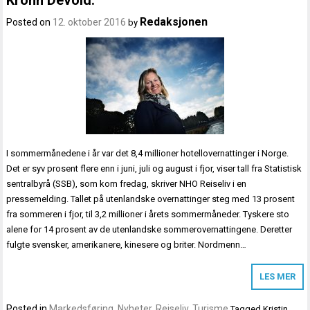
Redaksjonen
Posted on
12. oktober 2016
by
I sommermånedene i år var det 8,4 millioner hotellovernattinger i Norge.
Det er syv prosent flere enn i juni, juli og august i fjor, viser tall fra Statistisk
sentralbyrå (SSB), som kom fredag, skriver NHO Reiseliv i en
pressemelding. Tallet på utenlandske overnattinger steg med 13 prosent
fra sommeren i fjor, til 3,2 millioner i årets sommermåneder. Tyskere sto
alene for 14 prosent av de utenlandske sommerovernattingene. Deretter
fulgte svensker, amerikanere, kinesere og briter. Nordmenn…
LES MER
Posted in
Markedsføring
,
Nyheter
,
Reiseliv
,
Turisme
Tagged
Kristin