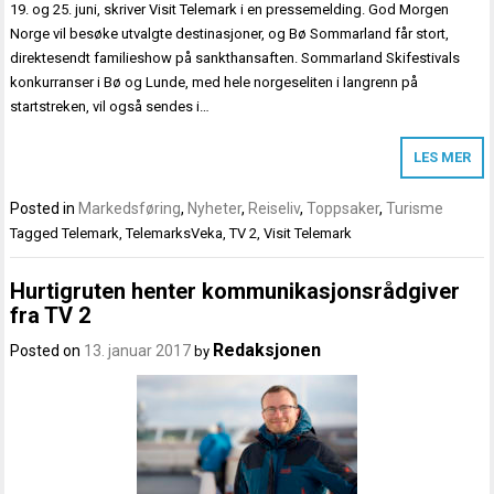
19. og 25. juni, skriver Visit Telemark i en pressemelding. God Morgen
Norge vil besøke utvalgte destinasjoner, og Bø Sommarland får stort,
direktesendt familieshow på sankthansaften. Sommarland Skifestivals
konkurranser i Bø og Lunde, med hele norgeseliten i langrenn på
startstreken, vil også sendes i…
LES MER
Posted in
Markedsføring
,
Nyheter
,
Reiseliv
,
Toppsaker
,
Turisme
Tagged
Telemark
,
TelemarksVeka
,
TV 2
,
Visit Telemark
Hurtigruten henter kommunikasjonsrådgiver
fra TV 2
Redaksjonen
Posted on
13. januar 2017
by