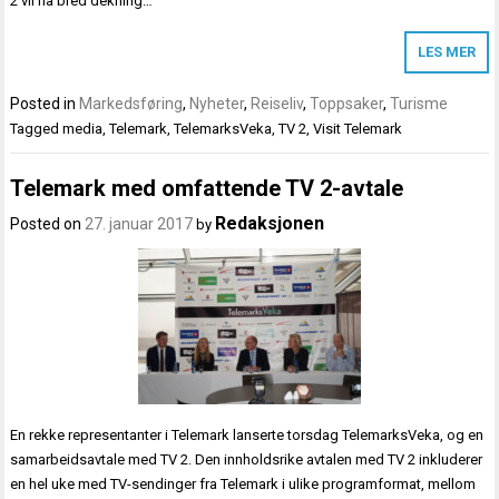
2 vil ha bred dekning…
LES MER
Posted in
Markedsføring
,
Nyheter
,
Reiseliv
,
Toppsaker
,
Turisme
Tagged
media
,
Telemark
,
TelemarksVeka
,
TV 2
,
Visit Telemark
Telemark med omfattende TV 2-avtale
Redaksjonen
Posted on
27. januar 2017
by
En rekke representanter i Telemark lanserte torsdag TelemarksVeka, og en
samarbeidsavtale med TV 2. Den innholdsrike avtalen med TV 2 inkluderer
en hel uke med TV-sendinger fra Telemark i ulike programformat, mellom