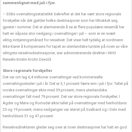
sammenlignet med juli i fjor.
– SSBs overnattingsstatistikk bekrefter at det har vært store regionale
forskjeller når det gjelder hvilke destinasjoner som har tiltrukket seg
gjester i sommer. Det er alarmerende å se at flere populære reisemål har
hatt en såpass stor nedgang i overnattinger i juli – som er en svært
viktig inntjeningsmåned for reiselivet. Det viser helt tydelig at nordmenn
ikke klarer å kompensere for tapet av utenlandske turister på noen av våre
viktigste reiselivsdestinasjoner, sier administrerende direktør i NHO
Reiseliv Kristin Krohn Devold.
Store regionale forskjeller
Det var om lag 6,4 millioner overnattinger ved kommersielle
overnattingssteder i juli i år. Det er 3,1 prosent færre enn i juli i fjor. Tallet på
norske overnattinger økte med 39 prosent, mens utenlandske
overnattinger falt med 79 prosent. Det var store regionale forskjeller; I
Agder og Møre og Romsdal økte tallet på overnattinger med henholdsvis
25 og 19 prosent, mens nedgangen var størst på Svalbard og i Oslo med
henholdsvis 51 og 47 prosent.
Reiselivsdirektøren gleder seg over at noen destinasjoner har hatt en god