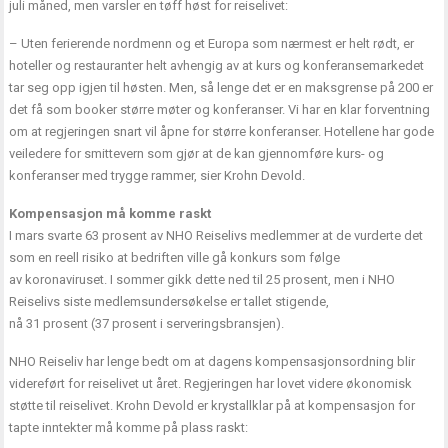
juli måned, men varsler en tøff høst for reiselivet:
– Uten ferierende nordmenn og et Europa som nærmest er helt rødt, er
hoteller og restauranter helt avhengig av at kurs og konferansemarkedet
tar seg opp igjen til høsten. Men, så lenge det er en maksgrense på 200 er
det få som booker større møter og konferanser. Vi har en klar forventning
om at regjeringen snart vil åpne for større konferanser. Hotellene har gode
veiledere for smittevern som gjør at de kan gjennomføre kurs- og
konferanser med trygge rammer, sier Krohn Devold.
Kompensasjon må komme raskt
I mars svarte 63 prosent av NHO Reiselivs medlemmer at de vurderte det
som en reell risiko at bedriften ville gå konkurs som følge
av koronaviruset. I sommer gikk dette ned til 25 prosent, men i NHO
Reiselivs siste medlemsundersøkelse er tallet stigende,
nå 31 prosent (37 prosent i serveringsbransjen).
NHO Reiseliv har lenge bedt om at dagens kompensasjonsordning blir
videreført for reiselivet ut året. Regjeringen har lovet videre økonomisk
støtte til reiselivet. Krohn Devold er krystallklar på at kompensasjon for
tapte inntekter må komme på plass raskt: