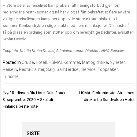
– Store deler av reiselivet har i praksis fått næringsforbud gjennom
regjeringens restriksjoner, og nå har vi også fått bekreftet at flere av våre
viktigste reiselivsdestinasjoner opplevde store økonomiske tap i
sommer. Konkursfrykten stiger i takt med flere restriksjoner. Det haster å
få på plass en ordning som støtter opp om levedyktige bedrifter, avslutter
Krohn Devold.
Toppfoto: Kristin Krohn Devold, Administrerende Direktør i NHO Reiseliv
Posted in
Cruise
,
Hotell
,
HSMAI
,
Kommer
,
Mat og drikke
,
Nyheter
,
Reiseliv
,
Restauranter
,
Salg
,
Samferdsel
,
Service
,
Toppsaker
,
Turisme
Innleggsnavigasjon
‘Nye’ Radisson Blu Hotel Oulu åpner
HSMAI Frokostmøte- Streames
3. september 2020 – Skal bli
direkte fra Sundvolden Hotel
Finlands beste hotell
SISTE