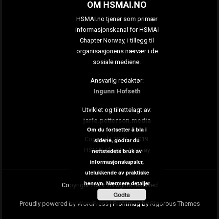
OM HSMAI.NO
HSMAI.no tjener som primær
informasjonskanal for HSMAI
Chapter Norway, i tillegg til
organisasjonens nærvær i de
sosiale mediene.
Ansvarlig redaktør:
Ingunn Hofseth
Utviklet og tilrettelagt av:
jarle.petterson.media
Om du fortsetter å bla i
Copyright 2009 – 2019:
sidene, godtar du
HSMAI Chapter Norway
nettstedets bruk av
informasjonskapsler,
utelukkende av praktiske
hensyn.
Nærmere detaljer
Copyright 2019. All rights reserved
Godta
Proudly powered by WordPress
|
Profitmag by
Rigorous Themes