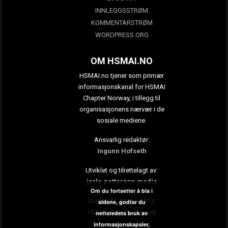
INNLEGGSSTRØM
KOMMENTARSTRØM
WORDPRESS.ORG
OM HSMAI.NO
HSMAI.no tjener som primær
informasjonskanal for HSMAI
Chapter Norway, i tillegg til
organisasjonens nærvær i de
sosiale mediene.
Ansvarlig redaktør:
Ingunn Hofseth
Utviklet og tilrettelagt av:
jarle.petterson.media
Om du fortsetter å bla i
Copyright 2009 – 2019:
sidene, godtar du
HSMAI Chapter Norway
nettstedets bruk av
informasjonskapsler,