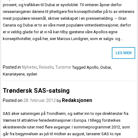
prosent, og trafikken til Dubai er syvdoblet. Til vinteren åpner derfor
reisearrangøren dørene til ytterligere fire konsepthoteller på to av vinterens
mest populære reisemål, skriver selskapet i en pressemelding. – Gran
Canaria og Dubai er to av våre mest populære vinterdestinasjoner, derfor
er vi veldig glade for at vi nå kan tilby gjestene våre Apollos egne
konsepthoteller, også her, sier Marcus Lundgren, som er salgs- og…
LES MER
Posted in
Nyheter
,
Reiseliv
,
Turisme
Tagged
Apollo
,
Dubai
,
Kanariøyene
,
syden
Trøndersk SAS-satsing
Redaksjonen
Posted on
28. februar 2012
by
SAS øker satsningen på Trondheim, og setter inn to nye direkteruter fra
Værnes til attraktive feriedestinasjoner i Europa. I tillegg forsterkes
eksisterende ruter med flere avganger. I sommerprogrammet 2012, som
går fra begynnelsen av juli til midten av august, lanserer SAS to nye