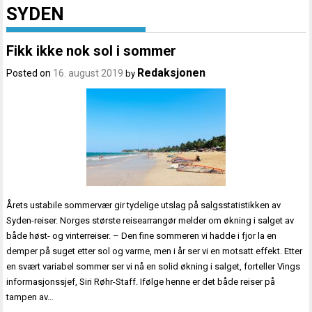
SYDEN
Fikk ikke nok sol i sommer
Redaksjonen
Posted on
16. august 2019
by
Årets ustabile sommervær gir tydelige utslag på salgsstatistikken av
Syden-reiser. Norges største reisearrangør melder om økning i salget av
både høst- og vinterreiser. – Den fine sommeren vi hadde i fjor la en
demper på suget etter sol og varme, men i år ser vi en motsatt effekt. Etter
en svært variabel sommer ser vi nå en solid økning i salget, forteller Vings
informasjonssjef, Siri Røhr-Staff. Ifølge henne er det både reiser på
tampen av…