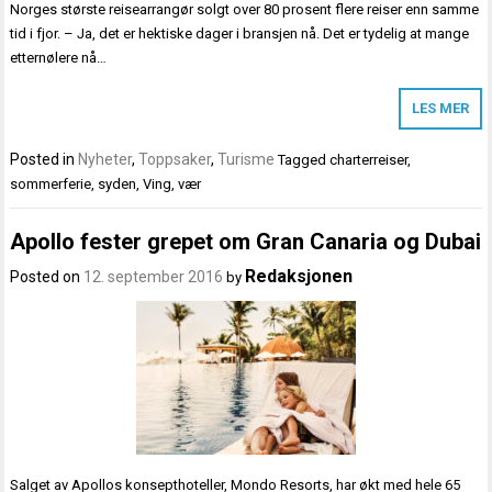
Norges største reisearrangør solgt over 80 prosent flere reiser enn samme
tid i fjor. – Ja, det er hektiske dager i bransjen nå. Det er tydelig at mange
etternølere nå…
LES MER
Posted in
Nyheter
,
Toppsaker
,
Turisme
Tagged
charterreiser
,
sommerferie
,
syden
,
Ving
,
vær
Apollo fester grepet om Gran Canaria og Dubai
Redaksjonen
Posted on
12. september 2016
by
Salget av Apollos konsepthoteller, Mondo Resorts, har økt med hele 65