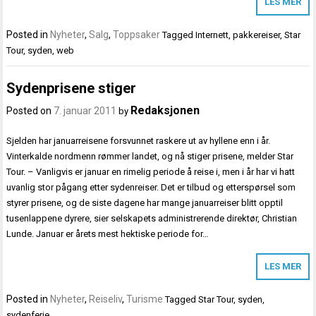
LES MER
Posted in
Nyheter
,
Salg
,
Toppsaker
Tagged
Internett
,
pakkereiser
,
Star
Tour
,
syden
,
web
Sydenprisene stiger
Redaksjonen
Posted on
7. januar 2011
by
Sjelden har januarreisene forsvunnet raskere ut av hyllene enn i år.
Vinterkalde nordmenn rømmer landet, og nå stiger prisene, melder Star
Tour. – Vanligvis er januar en rimelig periode å reise i, men i år har vi hatt
uvanlig stor pågang etter sydenreiser. Det er tilbud og etterspørsel som
styrer prisene, og de siste dagene har mange januarreiser blitt opptil
tusenlappene dyrere, sier selskapets administrerende direktør, Christian
Lunde. Januar er årets mest hektiske periode for…
LES MER
Posted in
Nyheter
,
Reiseliv
,
Turisme
Tagged
Star Tour
,
syden
,
sydenferie