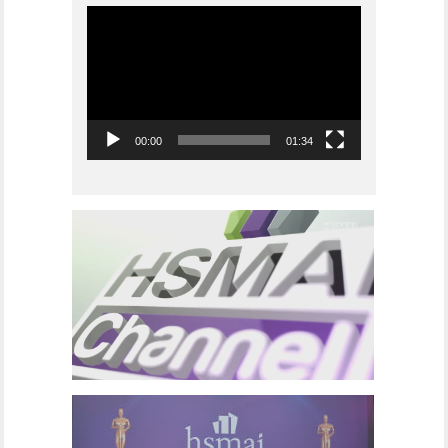
Videoavspiller
00:00
01:34