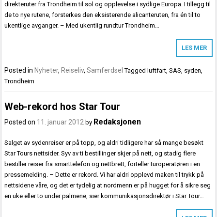
direkteruter fra Trondheim til sol og opplevelse i sydlige Europa. I tillegg til
de to nye rutene, forsterkes den eksisterende alicanteruten, fra én til to
ukentlige avganger. – Med ukentlig rundtur Trondheim…
LES MER
Posted in
Nyheter
,
Reiseliv
,
Samferdsel
Tagged
luftfart
,
SAS
,
syden
,
Trondheim
Web-rekord hos Star Tour
Redaksjonen
Posted on
11. januar 2012
by
Salget av sydenreiser er på topp, og aldri tidligere har så mange besøkt
Star Tours nettsider. Syv av ti bestillinger skjer på nett, og stadig flere
bestiller reiser fra smarttelefon og nettbrett, forteller turoperatøren i en
pressemelding. – Dette er rekord. Vi har aldri opplevd maken til trykk på
nettsidene våre, og det er tydelig at nordmenn er på hugget for å sikre seg
en uke eller to under palmene, sier kommunikasjonsdirektør i Star Tour…