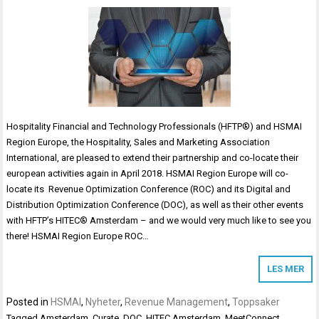
Hospitality Financial and Technology Professionals (HFTP®) and HSMAI
Region Europe, the Hospitality, Sales and Marketing Association
International, are pleased to extend their partnership and co-locate their
european activities again in April 2018. HSMAI Region Europe will co-
locate its Revenue Optimization Conference (ROC) and its Digital and
Distribution Optimization Conference (DOC), as well as their other events
with HFTP’s HITEC® Amsterdam – and we would very much like to see you
there! HSMAI Region Europe ROC…
LES MER
Posted in
HSMAI
,
Nyheter
,
Revenue Management
,
Toppsaker
Tagged
Amsterdam
,
Curate
,
DOC
,
HITEC Amsterdam
,
MeetConnect
,