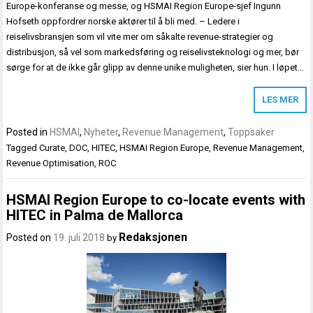
Europe-konferanse og messe, og HSMAI Region Europe-sjef Ingunn
Hofseth oppfordrer norske aktører til å bli med. – Ledere i
reiselivsbransjen som vil vite mer om såkalte revenue-strategier og
distribusjon, så vel som markedsføring og reiselivsteknologi og mer, bør
sørge for at de ikke går glipp av denne unike muligheten, sier hun. I løpet…
LES MER
Posted in
HSMAI
,
Nyheter
,
Revenue Management
,
Toppsaker
Tagged
Curate
,
DOC
,
HITEC
,
HSMAI Region Europe
,
Revenue Management
,
Revenue Optimisation
,
ROC
HSMAI Region Europe to co-locate events with
HITEC in Palma de Mallorca
Redaksjonen
Posted on
19. juli 2018
by