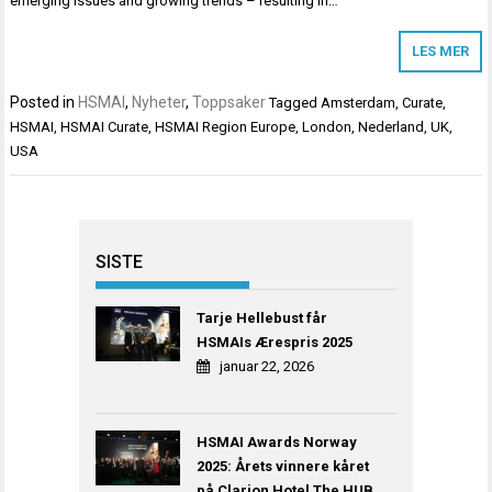
emerging issues and growing trends – resulting in…
LES MER
Posted in
HSMAI
,
Nyheter
,
Toppsaker
Tagged
Amsterdam
,
Curate
,
HSMAI
,
HSMAI Curate
,
HSMAI Region Europe
,
London
,
Nederland
,
UK
,
USA
SISTE
Tarje Hellebust får
HSMAIs Ærespris 2025
januar 22, 2026
HSMAI Awards Norway
2025: Årets vinnere kåret
på Clarion Hotel The HUB