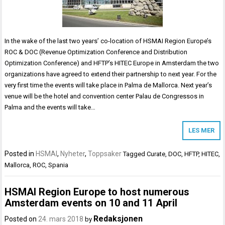
In the wake of the last two years’ co-location of HSMAI Region Europe’s
ROC & DOC (Revenue Optimization Conference and Distribution
Optimization Conference) and HFTP’s HITEC Europe in Amsterdam the two
organizations have agreed to extend their partnership to next year. For the
very first time the events will take place in Palma de Mallorca. Next year’s
venue will be the hotel and convention center Palau de Congressos in
Palma and the events will take…
LES MER
Posted in
HSMAI
,
Nyheter
,
Toppsaker
Tagged
Curate
,
DOC
,
HFTP
,
HITEC
,
Mallorca
,
ROC
,
Spania
HSMAI Region Europe to host numerous
Amsterdam events on 10 and 11 April
Redaksjonen
Posted on
24. mars 2018
by