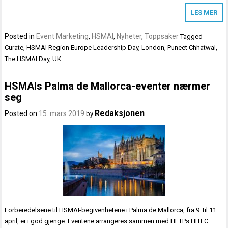
LES MER
Posted in
Event Marketing
,
HSMAI
,
Nyheter
,
Toppsaker
Tagged
Curate
,
HSMAI Region Europe Leadership Day
,
London
,
Puneet Chhatwal
,
The HSMAI Day
,
UK
HSMAIs Palma de Mallorca-eventer nærmer
seg
Redaksjonen
Posted on
15. mars 2019
by
Forberedelsene til HSMAI-begivenhetene i Palma de Mallorca, fra 9. til 11.
april, er i god gjenge. Eventene arrangeres sammen med HFTPs HITEC