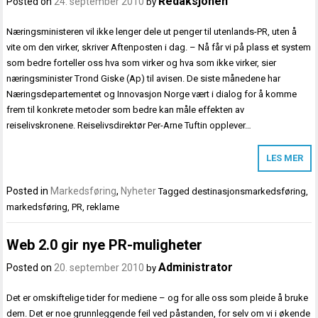
Redaksjonen
Posted on
24. september 2010
by
Næringsministeren vil ikke lenger dele ut penger til utenlands-PR, uten å
vite om den virker, skriver Aftenposten i dag. – Nå får vi på plass et system
som bedre forteller oss hva som virker og hva som ikke virker, sier
næringsminister Trond Giske (Ap) til avisen. De siste månedene har
Næringsdepartementet og Innovasjon Norge vært i dialog for å komme
frem til konkrete metoder som bedre kan måle effekten av
reiselivskronene. Reiselivsdirektør Per-Arne Tuftin opplever…
LES MER
Posted in
Markedsføring
,
Nyheter
Tagged
destinasjonsmarkedsføring
,
markedsføring
,
PR
,
reklame
Web 2.0 gir nye PR-muligheter
Administrator
Posted on
20. september 2010
by
Det er omskiftelige tider for mediene – og for alle oss som pleide å bruke
dem. Det er noe grunnleggende feil ved påstanden, for selv om vi i økende