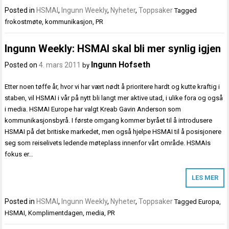
Posted in
HSMAI
,
Ingunn Weekly
,
Nyheter
,
Toppsaker
Tagged
frokostmøte
,
kommunikasjon
,
PR
Ingunn Weekly: HSMAI skal bli mer synlig igjen
Ingunn Hofseth
Posted on
4. mars 2011
by
Etter noen tøffe år, hvor vi har vært nødt å prioritere hardt og kutte kraftig i
staben, vil HSMAI i vår på nytt bli langt mer aktive utad, i ulike fora og også
i media. HSMAI Europe har valgt Kreab Gavin Anderson som
kommunikasjonsbyrå. I første omgang kommer byrået til å introdusere
HSMAI på det britiske markedet, men også hjelpe HSMAI til å posisjonere
seg som reiselivets ledende møteplass innenfor vårt område. HSMAIs
fokus er…
LES MER
Posted in
HSMAI
,
Ingunn Weekly
,
Nyheter
,
Toppsaker
Tagged
Europa
,
HSMAI
,
Komplimentdagen
,
media
,
PR