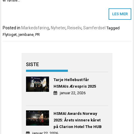
er første…
LES MER
Posted in
Markedsføring
,
Nyheter
,
Reiseliv
,
Samferdsel
Tagged
Flytoget
,
jernbane
,
PR
SISTE
Tarje Hellebust får
HSMAIs Ærespris 2025
januar 22, 2026
HSMAI Awards Norway
2025: Årets vinnere kåret
på Clarion Hotel The HUB
januar 22, 2026