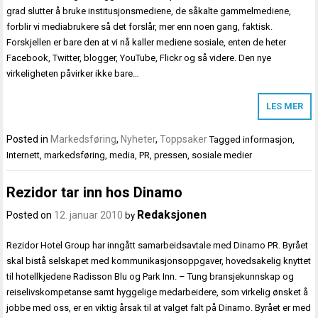
grad slutter å bruke institusjonsmediene, de såkalte gammelmediene,
forblir vi mediabrukere så det forslår, mer enn noen gang, faktisk.
Forskjellen er bare den at vi nå kaller mediene sosiale, enten de heter
Facebook, Twitter, blogger, YouTube, Flickr og så videre. Den nye
virkeligheten påvirker ikke bare…
LES MER
Posted in
Markedsføring
,
Nyheter
,
Toppsaker
Tagged
informasjon
,
Internett
,
markedsføring
,
media
,
PR
,
pressen
,
sosiale medier
Rezidor tar inn hos Dinamo
Redaksjonen
Posted on
12. januar 2010
by
Rezidor Hotel Group har inngått samarbeidsavtale med Dinamo PR. Byrået
skal bistå selskapet med kommunikasjonsoppgaver, hovedsakelig knyttet
til hotellkjedene Radisson Blu og Park Inn. – Tung bransjekunnskap og
reiselivskompetanse samt hyggelige medarbeidere, som virkelig ønsket å
jobbe med oss, er en viktig årsak til at valget falt på Dinamo. Byrået er med