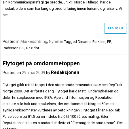
sin kommunikasjonsfaglige bredde, unikt i Norge, i tillegg har de
medarbeidere som har lang og bred erfaring innen turisme og reiseliv. Vi
ser…
LES MER
Posted in
Markedsføring
,
Nyheter
Tagged
Dinamo
,
Park Inn
,
PR
,
Radisson Blu
,
Rezidor
Flytoget på omdømmetoppen
Redaksjonen
Posted on
29. mai 2009
by
Flytoget gikk rett til topps i den store omdømmeundersøkelsen RepTrak
Norge 2009. Det er første gang Flytoget har deltatt i undersøkelsen og
deler førsteplassen med IKEA. Apeland Informasjon og Reputation
Institute står bak undersøkelsen, der omdømmet til Norges 50 mest
synlige virksomheter vurderes av befolkningen. Flytoget får en RepTrak
Pulse score på 81,5 på en indeks fra 0 til 100 i årets måling. Etter
Reputation Institutes standard er dette et ”Fremragende omdømme”. Det