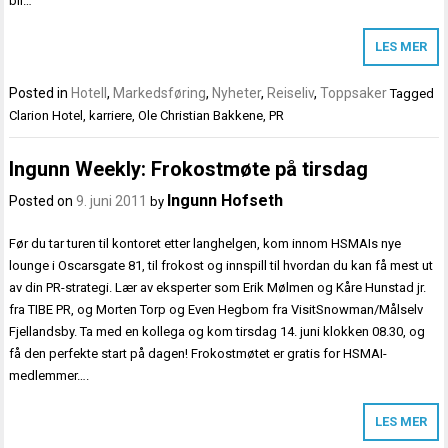
bli…
LES MER
Posted in
Hotell
,
Markedsføring
,
Nyheter
,
Reiseliv
,
Toppsaker
Tagged
Clarion Hotel
,
karriere
,
Ole Christian Bakkene
,
PR
Ingunn Weekly: Frokostmøte på tirsdag
Ingunn Hofseth
Posted on
9. juni 2011
by
Før du tar turen til kontoret etter langhelgen, kom innom HSMAIs nye
lounge i Oscarsgate 81, til frokost og innspill til hvordan du kan få mest ut
av din PR-strategi. Lær av eksperter som Erik Mølmen og Kåre Hunstad jr.
fra TIBE PR, og Morten Torp og Even Hegbom fra VisitSnowman/Målselv
Fjellandsby. Ta med en kollega og kom tirsdag 14. juni klokken 08.30, og
få den perfekte start på dagen! Frokostmøtet er gratis for HSMAI-
medlemmer….
LES MER