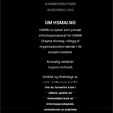
KOMMENTARSTRØM
WORDPRESS.ORG
OM HSMAI.NO
HSMAI.no tjener som primær
informasjonskanal for HSMAI
Chapter Norway, i tillegg til
organisasjonens nærvær i de
sosiale mediene.
Ansvarlig redaktør:
Ingunn Hofseth
Utviklet og tilrettelagt av:
jarle.petterson.media
Om du fortsetter å bla i
Copyright 2009 – 2019:
sidene, godtar du
HSMAI Chapter Norway
nettstedets bruk av
informasjonskapsler,
utelukkende av praktiske