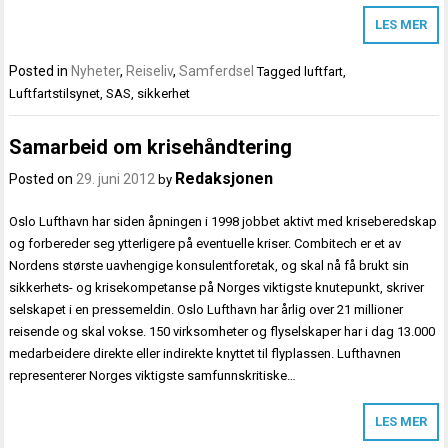
LES MER
Posted in
Nyheter
,
Reiseliv
,
Samferdsel
Tagged
luftfart
,
Luftfartstilsynet
,
SAS
,
sikkerhet
Samarbeid om krisehåndtering
Redaksjonen
Posted on
29. juni 2012
by
Oslo Lufthavn har siden åpningen i 1998 jobbet aktivt med kriseberedskap
og forbereder seg ytterligere på eventuelle kriser. Combitech er et av
Nordens største uavhengige konsulentforetak, og skal nå få brukt sin
sikkerhets- og krisekompetanse på Norges viktigste knutepunkt, skriver
selskapet i en pressemeldin. Oslo Lufthavn har årlig over 21 millioner
reisende og skal vokse. 150 virksomheter og flyselskaper har i dag 13.000
medarbeidere direkte eller indirekte knyttet til flyplassen. Lufthavnen
representerer Norges viktigste samfunnskritiske…
LES MER