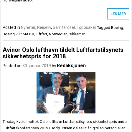
Norwegian-video.
LES MER
Posted in
Nyheter
,
Reiseliv
,
Samferdsel
,
Toppsaker
Tagged
Boeing
,
Boeing 737 MAX 8
,
luftfart
,
Norwegian
,
sikkerhet
Avinor Oslo lufthavn tildelt Luftfartstilsynets
sikkerhetspris for 2018
Redaksjonen
Posted on
30. januar 2019
by
Tirsdag kveld mottok Oslo lufthavn Luftfartstilsynets sikkerhetspris under
Luftfartskonferansen 2019 i Bodø. Prisen deles ut årlig til en person eller