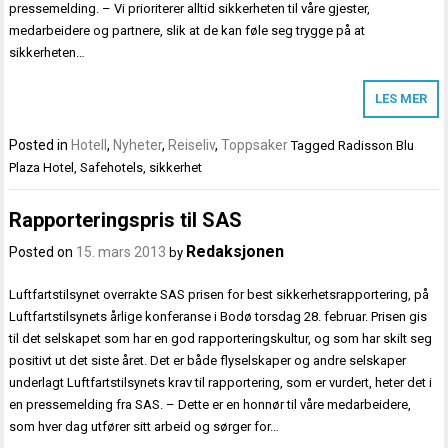
pressemelding. – Vi prioriterer alltid sikkerheten til våre gjester,
medarbeidere og partnere, slik at de kan føle seg trygge på at
sikkerheten…
LES MER
Posted in
Hotell
,
Nyheter
,
Reiseliv
,
Toppsaker
Tagged
Radisson Blu
Plaza Hotel
,
Safehotels
,
sikkerhet
Rapporteringspris til SAS
Redaksjonen
Posted on
15. mars 2013
by
Luftfartstilsynet overrakte SAS prisen for best sikkerhetsrapportering, på
Luftfartstilsynets årlige konferanse i Bodø torsdag 28. februar. Prisen gis
til det selskapet som har en god rapporteringskultur, og som har skilt seg
positivt ut det siste året. Det er både flyselskaper og andre selskaper
underlagt Luftfartstilsynets krav til rapportering, som er vurdert, heter det i
en pressemelding fra SAS. – Dette er en honnør til våre medarbeidere,
som hver dag utfører sitt arbeid og sørger for…