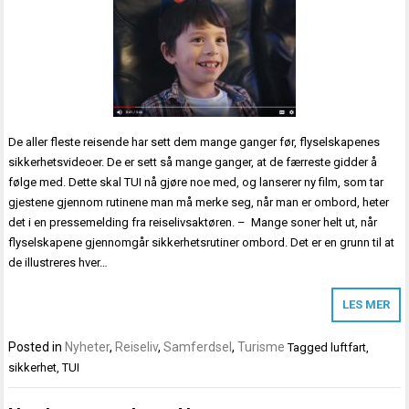
De aller fleste reisende har sett dem mange ganger før, flyselskapenes
sikkerhetsvideoer. De er sett så mange ganger, at de færreste gidder å
følge med. Dette skal TUI nå gjøre noe med, og lanserer ny film, som tar
gjestene gjennom rutinene man må merke seg, når man er ombord, heter
det i en pressemelding fra reiselivsaktøren. – Mange soner helt ut, når
flyselskapene gjennomgår sikkerhetsrutiner ombord. Det er en grunn til at
de illustreres hver…
LES MER
Posted in
Nyheter
,
Reiseliv
,
Samferdsel
,
Turisme
Tagged
luftfart
,
sikkerhet
,
TUI