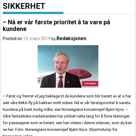
SIKKERHET
– Nå er vår første prioritet å ta vare på
kundene
Redaksjonen
Posted on
13. mars 2019
by
– Først og fremst vil jeg beklage til de kundene som blir berørt av at vi har
satt våre MAX-fly på bakken inntil videre. Nå er vår førsteprioritet å ivareta
kundene på best mulig måte, sier Norwegians konsernsjef Bjørn Kjos. –
Våre fantastiske medarbeidere har jobbet natta lang for å finne løsninger
for passasjerer som er berørt, sier han videre i denne videoen, som du kan
se her: Foto: Norwegians konsernsjef Bjørn Kjos. Skjermdump fra