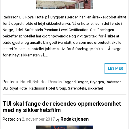
Radisson Blu Royal Hotel på Bryggen i Bergen har i en årrekke jobbet aktivt
for å opprettholde et høyt sikkerhetsnivå. Nå er hotellet, som det første i
Norge, tildelt Safehotels Premium Level Certification. Sertifiseringen
bekrefter at hotellet har gjort nødvendige og viktige tiltak, for å sikre at
både gjester og ansatte blir godt ivaretatt, dersom noe uforutsett skulle
inntreffe, samt at hotellet jobber aktivt for å forebygge risiko. – Å sørge
for et høyt sikkerhetsnivå,…
LES MER
Posted in
Hotell
,
Nyheter
,
Reiseliv
Tagged
Bergen
,
Bryggen
,
Radisson
Blu Royal Hotel
,
Radisson Hotel Group
,
Safehotels
,
sikkerhet
TUI skal fange de reisendes oppmerksomhet
med ny sikkerhetsfilm
Redaksjonen
Posted on
2. november 2017
by