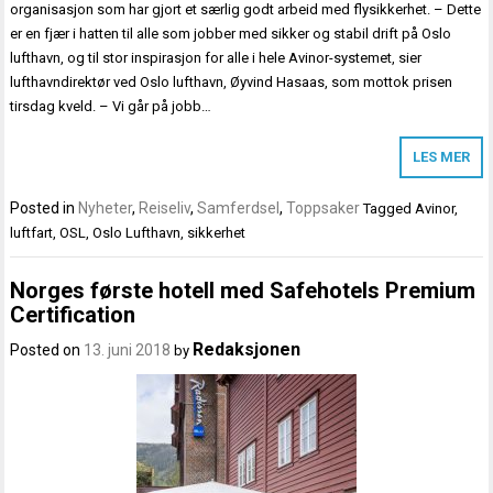
organisasjon som har gjort et særlig godt arbeid med flysikkerhet. – Dette
er en fjær i hatten til alle som jobber med sikker og stabil drift på Oslo
lufthavn, og til stor inspirasjon for alle i hele Avinor-systemet, sier
lufthavndirektør ved Oslo lufthavn, Øyvind Hasaas, som mottok prisen
tirsdag kveld. – Vi går på jobb…
LES MER
Posted in
Nyheter
,
Reiseliv
,
Samferdsel
,
Toppsaker
Tagged
Avinor
,
luftfart
,
OSL
,
Oslo Lufthavn
,
sikkerhet
Norges første hotell med Safehotels Premium
Certification
Redaksjonen
Posted on
13. juni 2018
by