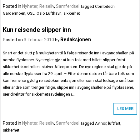
Posted in
Nyheter
,
Reiseliv
,
Samferdsel
Tagged
Combitech
,
Gardermoen
,
OSL
,
Oslo Lufthavn
,
sikkerhet
Kun reisende slipper inn
Redaksjonen
Posted on
3. februar 2010
by
Snart er det slutt på muligheten til å følge reisende inn i avgangshallen på
norske flyplasser. Nye regler gjør at kun folk med billett slipper forbi
sikkerhetskontrollen, skriver Aftenposten. De nye reglene skal gjelde på
alle norske flyplasser fra 29. april. – Etter denne datoen får bare folk som
kan fremvise gyldig reisedokumentasjon eller som skal ledsage små barn
eller andre som trenger følge, slippe inn i avgangshallene på flyplassene,
sier direktør for sikkerhetsavdelingen i…
LES MER
Posted in
Nyheter
,
Reiseliv
,
Samferdsel
Tagged
Avinor
,
luftfart
,
sikkerhet