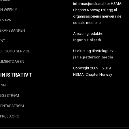
informasjonskanal for HSMAI
N WEEKLY
Chapter Norway, i tillegg til
organisasjonens nærvær i de
S NAVN
sosiale mediene.
SKAPSBANKEN
Ansvarlig redaktør:
Ingunn Hofseth
ENT
Utviklet og tilrettelagt av:
OF GOOD SERVICE
jarle.petterson.media
LIMENTDAGEN
Copyright 2009 – 2019:
INISTRATIVT
HSMAI Chapter Norway
INN
EGGSSTRØM
ENTARSTRØM
PRESS.ORG