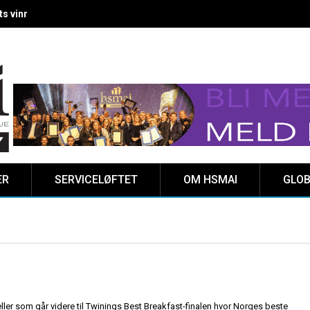
 vinnere kåret på Clarion Hotel The HUB
ER
SERVICELØFTET
OM HSMAI
GLOB
eller som går videre til Twinings Best Breakfast-finalen hvor Norges beste