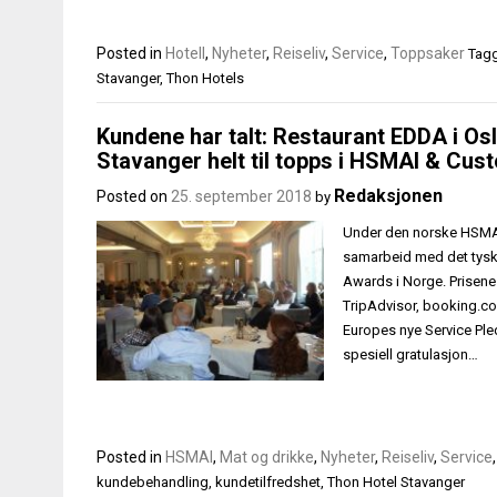
Posted in
Hotell
,
Nyheter
,
Reiseliv
,
Service
,
Toppsaker
Tag
Stavanger
,
Thon Hotels
Kundene har talt: Restaurant EDDA i Osl
Stavanger helt til topps i HSMAI & Cus
Redaksjonen
Posted on
25. september 2018
by
Under den norske HSMAI
samarbeid med det tyskb
Awards i Norge. Prisene 
TripAdvisor, booking.co
Europes nye Service Pled
spesiell gratulasjon…
Posted in
HSMAI
,
Mat og drikke
,
Nyheter
,
Reiseliv
,
Service
kundebehandling
,
kundetilfredshet
,
Thon Hotel Stavanger