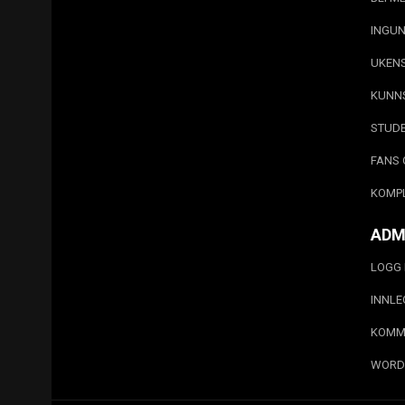
INGUN
UKEN
KUNN
STUD
FANS 
KOMP
ADM
LOGG 
INNL
KOMM
WORD