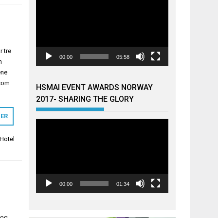
 tre
00:00
05:58
n
ene
 som
HSMAI EVENT AWARDS NORWAY
2017- SHARING THE GLORY
MER
Videoavspiller
Hotel
00:00
01:34
 og