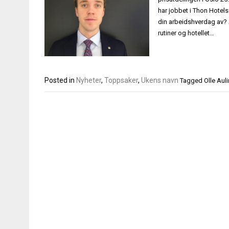
har jobbet i Thon Hotels
din arbeidshverdag av? A
rutiner og hotellet…
Posted in
Nyheter
,
Toppsaker
,
Ukens navn
Tagged
Olle Auli