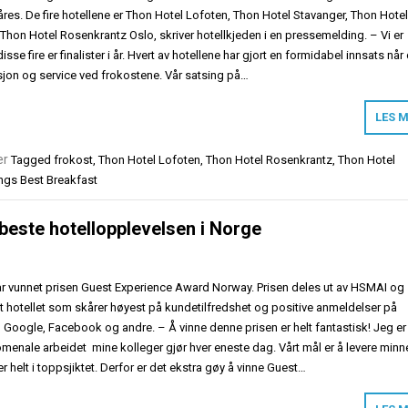
åres. De fire hotellene er Thon Hotel Lofoten, Thon Hotel Stavanger, Thon Hote
hon Hotel Rosenkrantz Oslo, skriver hotellkjeden i en pressemelding. – Vi er
e fire er finalister i år. Hvert av hotellene har gjort en formidabel innsats når
asjon og service ved frokostene. Vår satsing på…
LES 
er
Tagged
frokost
,
Thon Hotel Lofoten
,
Thon Hotel Rosenkrantz
,
Thon Hotel
ngs Best Breakfast
beste hotellopplevelsen i Norge
r vunnet prisen Guest Experience Award Norway. Prisen deles ut av HSMAI og
et hotellet som skårer høyest på kundetilfredshet og positive anmeldelser på
, Google, Facebook og andre. – Å vinne denne prisen er helt fantastisk! Jeg er
omenale arbeidet mine kolleger gjør hver eneste dag. Vårt mål er å levere minn
 helt i toppsjiktet. Derfor er det ekstra gøy å vinne Guest…