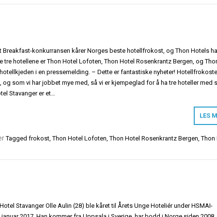
t Breakfast-konkurransen kårer Norges beste hotellfrokost, og Thon Hotels har
 De tre hotellene er Thon Hotel Lofoten, Thon Hotel Rosenkrantz Bergen, og Tho
 hotellkjeden i en pressemelding. – Dette er fantastiske nyheter! Hotellfrokost
yt, og som vi har jobbet mye med, så vi er kjempeglad for å ha tre hoteller med
otel Stavanger er et…
LES 
er
Tagged
frokost
,
Thon Hotel Lofoten
,
Thon Hotel Rosenkrantz Bergen
,
Thon 
 Hotel Stavanger Olle Aulin (28) ble kåret til Årets Unge Hoteliér under HSMAI-
5. januar 2017. Han kommer fra Uppsala i Sverige, har bodd i Norge siden 2008,