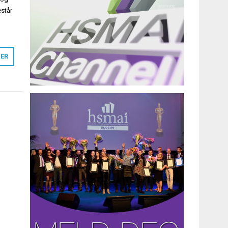
estår
,
MER