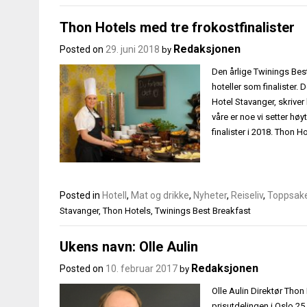
Thon Hotels med tre frokostfinalister
Redaksjonen
Posted on
29. juni 2018
by
Den årlige Twinings Bes
hoteller som finalister.
Hotel Stavanger, skriver
våre er noe vi setter hø
finalister i 2018. Thon H
Posted in
Hotell
,
Mat og drikke
,
Nyheter
,
Reiseliv
,
Toppsak
Stavanger
,
Thon Hotels
,
Twinings Best Breakfast
Ukens navn: Olle Aulin
Redaksjonen
Posted on
10. februar 2017
by
Olle Aulin Direktør Thon
prisutdelingen i Oslo 2