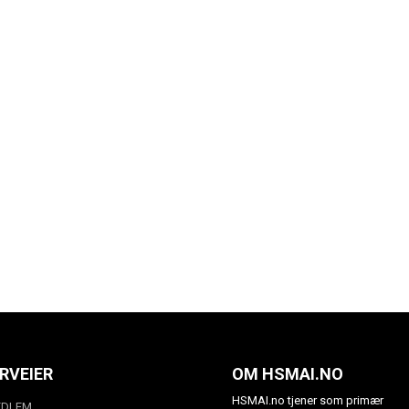
RVEIER
OM HSMAI.NO
HSMAI.no tjener som primær
EDLEM