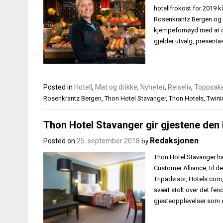
hotellfrokost for 2019 k
Rosenkrantz Bergen og T
kjempefornøyd med at diss
gjelder utvalg, present
Posted in
Hotell
,
Mat og drikke
,
Nyheter
,
Reiseliv
,
Toppsak
Rosenkrantz Bergen
,
Thon Hotel Stavanger
,
Thon Hotels
,
Twini
Thon Hotel Stavanger gir gjestene den 
Redaksjonen
Posted on
25. september 2018
by
Thon Hotel Stavanger ha
Customer Alliance, til d
Tripadvisor, Hotels.com
svært stolt over det fen
gjesteopplevelser som er