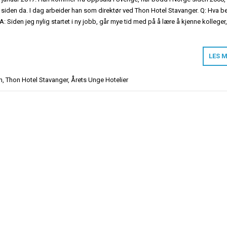
 siden da. I dag arbeider han som direktør ved Thon Hotel Stavanger. Q: Hva b
: Siden jeg nylig startet i ny jobb, går mye tid med på å lære å kjenne kolleger
LES 
n
,
Thon Hotel Stavanger
,
Årets Unge Hotelier