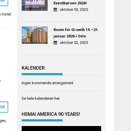
MER
Eventbørsen 2026!
oktober 03, 2025
 Hotel
Room for Growth 19.–21.
januar 2026 i Oslo
oktober 02, 2025
KALENDER
e
m
n
Ingen kommende arrangement
Se hele kalenderen
her
.
MER
HSMAI AMERICA 90 YEARS!
gen
,
Videoavspiller