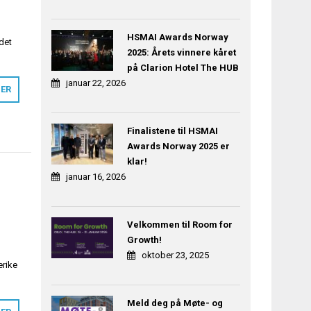
l
HSMAI Awards Norway
 det
2025: Årets vinnere kåret
på Clarion Hotel The HUB
januar 22, 2026
MER
Finalistene til HSMAI
Awards Norway 2025 er
klar!
januar 16, 2026
Velkommen til Room for
Growth!
oktober 23, 2025
erike
Meld deg på Møte- og