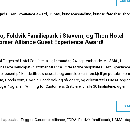
LES 
ged
Guest Experience Award
,
HSMAI
,
kundebehandling
,
kundetilfredshet
,
Thon
o, Foldvik Familiepark i Stavern, og Thon Hotel
tomer Alliance Guest Experience Award!
 Dagen på Hotel Continental i går mandag 24. september delte HSMAI, i
aserte selskapet Customer Alliance, ut de første nasjonale Guest Experienc
er basert på kundetilfredshetsdata og anmeldelser i forskjellige portaler, so
m, Hotels.com, Google, Facebook og så videre, og er knyttet til HSMAI Regio
ge Program – Winning for Customers. Gratulerer til alle 30 finalistene, og en
LES 
,
Toppsaker
Tagged
Customer Alliance
,
EDDA
,
Foldvik familiepark
,
HSMAI-da