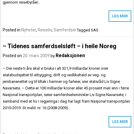
gjennom reisebyråer…
LES MER
Posted in
Nyheter
,
Reiseliv
,
Samferdsel
Tagged
SAS
– Tidenes samferdselsløft – i heile Noreg
Redaksjonen
Posted on
20. mars 2009
by
– Dei neste ti åra skal vi bruke i alt 321,9 milliardar kroner over
statsbudsjettet til utbygging, drift og vedlikehald av veg- og
jernbanenettet og til tiltak i hamner og farleier, sier statsråd Liv Signe
Navarsete. – Dette er 100 milliardar kroner eller 45 prosent meir enn i førre
Nasjonal transportplan, seier samferdselsminister Liv Signe Navarsete, i
samband med at ho i regjeringa i dag har lagt fram Nasjonal transportplan
2010-2019. St.meld. nr. 16 (2008-2009)…
LES MER