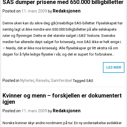
SAS dumper prisene med 650.000 billigbilletter
Redaksjonen
Posted on
11. mars 2009
by
Denne uken kan du sikre deg g(k)risebillige SAS-billetter. Flyselskapet har
nemlig lagt ut ikke mindre enn 650.000 billigbilletter på alle selskapets
ruter og flyvninger. Dette er det største salget i SAS’ historie. Svenske
medier har allerede døpt salget for krisesalg, noe SAS ikke er helt enige i.
– Neida, det er ikke noe krisesalg. Alle flyselskaper gir litt ekstra nå om
dagen for å fylle ledige flyseter i vår, og det er supert for forbrukere…
LES MER
Posted in
Nyheter
,
Reiseliv
,
Samferdsel
Tagged
SAS
Kvinner og menn – forskjellen er dokumentert
igjen
Redaksjonen
Posted on
11. mars 2009
by
Norske kvinner skyr andre nordmenn på tur. En ny undersøkelse avdekker