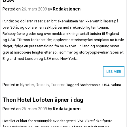
Redaksjonen
Posted on
26. mars 2009
by
Pundet og dollaren raser. Den britiske valutaen har ikke vært billigere på
over 30 år, og dollaren er raskt på vei ned i rekordbillig territorium.
Reisebyråene gleder seg over merkbar økning i antall turister til England
og USA. Til tross for krisetider, opplever nettreisebyrået restplass.no travle
dager, ifølge en pressemelding fra selskapet. En lang og snøtung vinter
gjør at nordboere lengter etter sol, sommer og storbyopplevelser. Spesielt
England med London og USA med New York…
LES MER
Posted in
Nyheter
,
Reiseliv
,
Turisme
Tagged
Storbritannia
,
USA
,
valuta
Thon Hotel Lofoten åpner i dag
Redaksjonen
Posted on
26. mars 2009
by
Hotellet er klart for storinnrykk av deltagere til VM i Skreifiske første