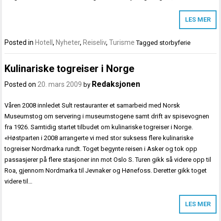
LES MER
Posted in
Hotell
,
Nyheter
,
Reiseliv
,
Turisme
Tagged
storbyferie
Kulinariske togreiser i Norge
Redaksjonen
Posted on
20. mars 2009
by
Våren 2008 innledet Sult restauranter et samarbeid med Norsk
Museumstog om servering i museumstogene samt drift av spisevognen
fra 1926. Samtidig startet tilbudet om kulinariske togreiser i Norge.
«Høstparten i 2008 arrangerte vi med stor suksess flere kulinariske
togreiser Nordmarka rundt. Toget begynte reisen i Asker og tok opp
passasjerer på flere stasjoner inn mot Oslo S. Turen gikk så videre opp til
Roa, gjennom Nordmarka til Jevnaker og Hønefoss. Deretter gikk toget
videre til…
LES MER