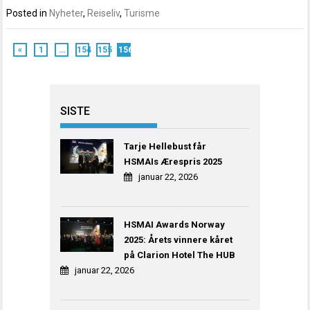
Posted in
Nyheter
,
Reiseliv
,
Turisme
«
1
…
154
155
156
SISTE
Tarje Hellebust får
HSMAIs Ærespris 2025
januar 22, 2026
HSMAI Awards Norway
2025: Årets vinnere kåret
på Clarion Hotel The HUB
januar 22, 2026