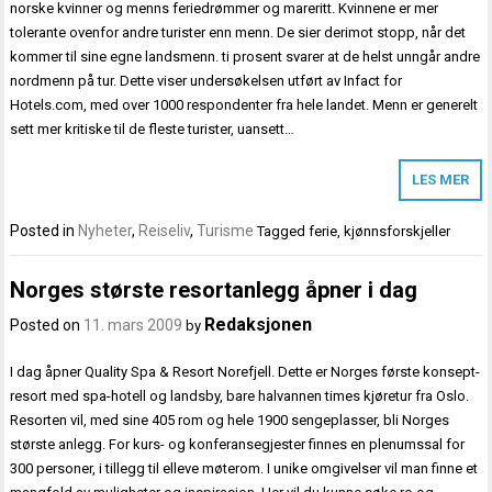
norske kvinner og menns feriedrømmer og mareritt. Kvinnene er mer
tolerante ovenfor andre turister enn menn. De sier derimot stopp, når det
kommer til sine egne landsmenn. ti prosent svarer at de helst unngår andre
nordmenn på tur. Dette viser undersøkelsen utført av Infact for
Hotels.com, med over 1000 respondenter fra hele landet. Menn er generelt
sett mer kritiske til de fleste turister, uansett…
LES MER
Posted in
Nyheter
,
Reiseliv
,
Turisme
Tagged
ferie
,
kjønnsforskjeller
Norges største resortanlegg åpner i dag
Redaksjonen
Posted on
11. mars 2009
by
I dag åpner Quality Spa & Resort Norefjell. Dette er Norges første konsept-
resort med spa-hotell og landsby, bare halvannen times kjøretur fra Oslo.
Resorten vil, med sine 405 rom og hele 1900 sengeplasser, bli Norges
største anlegg. For kurs- og konferansegjester finnes en plenumssal for
300 personer, i tillegg til elleve møterom. I unike omgivelser vil man finne et