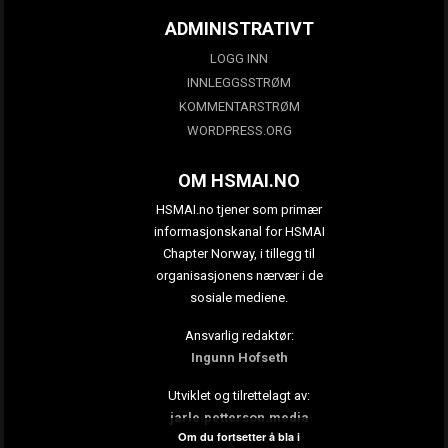
ADMINISTRATIVT
LOGG INN
INNLEGGSSTRØM
KOMMENTARSTRØM
WORDPRESS.ORG
OM HSMAI.NO
HSMAI.no tjener som primær
informasjonskanal for HSMAI
Chapter Norway, i tillegg til
organisasjonens nærvær i de
sosiale mediene.
Ansvarlig redaktør:
Ingunn Hofseth
Utviklet og tilrettelagt av:
jarle.petterson.media
Om du fortsetter å bla i