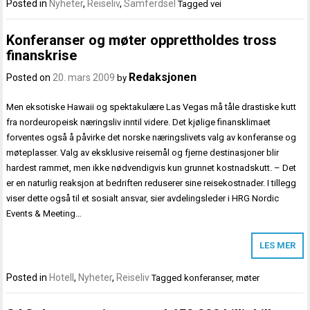
Posted in
Nyheter
,
Reiseliv
,
Samferdsel
Tagged
vei
Konferanser og møter opprettholdes tross
finanskrise
Redaksjonen
Posted on
20. mars 2009
by
Men eksotiske Hawaii og spektakulære Las Vegas må tåle drastiske kutt
fra nordeuropeisk næringsliv inntil videre. Det kjølige finansklimaet
forventes også å påvirke det norske næringslivets valg av konferanse og
møteplasser. Valg av eksklusive reisemål og fjerne destinasjoner blir
hardest rammet, men ikke nødvendigvis kun grunnet kostnadskutt. – Det
er en naturlig reaksjon at bedriften reduserer sine reisekostnader. I tillegg
viser dette også til et sosialt ansvar, sier avdelingsleder i HRG Nordic
Events & Meeting…
LES MER
Posted in
Hotell
,
Nyheter
,
Reiseliv
Tagged
konferanser
,
møter