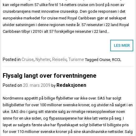
kan velge mellom 57 ulike fire til 14-netters cruise om bord på noen av
cruisebransjens mest innovative cruiseskip. Den gode responsen i det
europeiske markedet for cruise med Royal Caribbean gjør at selskapet
utvider satsningen i denne regionen neste år. 57 reiseruter i 22 land Royal
Caribbean tilbyr i 2010 i alt 57 forskjellige reiseruter i 22 land…
LES MER
Posted in
Cruise
,
Nyheter
,
Reiseliv
,
Turisme
Tagged
Cruise
,
RCCL
Flysalg langt over forventningene
Redaksjonen
Posted on
20. mars 2009
by
Nordmenns appetitt på billige flybilletter var ikke over. SAS har solgt
billigbilletter for over 100 millioner svenske kroner, og utvider nå salget i en
uke. SAS dro i gang sitt største salg av rimelige reiseopplevelser noen
sinne for en uke siden, og flypassasjerene har ikke latt vente på seg. I
løpet av salgets første uke har flyselskapet solgt billetter til billigste pris
for over 110 millioner svenske kroner på sine skandinaviske nettsider. Salg