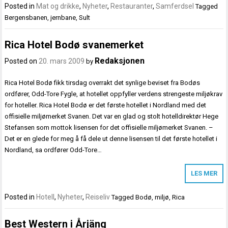
Posted in
Mat og drikke
,
Nyheter
,
Restauranter
,
Samferdsel
Tagged
Bergensbanen
,
jernbane
,
Sult
Rica Hotel Bodø svanemerket
Redaksjonen
Posted on
20. mars 2009
by
Rica Hotel Bodø fikk tirsdag overrakt det synlige beviset fra Bodøs
ordfører, Odd-Tore Fygle, at hotellet oppfyller verdens strengeste miljøkrav
for hoteller. Rica Hotel Bodø er det første hotellet i Nordland med det
offisielle miljømerket Svanen. Det var en glad og stolt hotelldirektør Hege
Stefansen som mottok lisensen for det offisielle miljømerket Svanen. –
Det er en glede for meg å få dele ut denne lisensen til det første hotellet i
Nordland, sa ordfører Odd-Tore…
LES MER
Posted in
Hotell
,
Nyheter
,
Reiseliv
Tagged
Bodø
,
miljø
,
Rica
Best Western i Årjäng