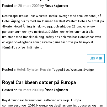
Redaksjonen
Posted on
20. mars 2009
by
Den 20 april utökar Best Western Hotels i Sverige med ännu ett hotell, då
Hotell Årjäng blir ny medlem. Därmed har Best Western Hotels 69 hotell på
49 orter. Hotell Årjäng är helt nybyggt och erbjuder 62 rum, varav sex
panoramarum och fyra minisviter. Dubbel- och enkelrummen är alla
utrustade med fransk balkong, safety box och minibar. Hotellet har även
en egen bowlingbana som gästerna gärna får prova på, till mycket
förmånliga priser. I närheten…
LES MER
Posted in
Hotell
,
Nyheter
,
Reiseliv
Tagged
Best Western
,
Sverige
Royal Caribbean satser på Europa
Redaksjonen
Posted on
20. mars 2009
by
Royal Caribbean International setter inn åtte skip i Europa
sommersesongen 2010. Nye ruter og destinasjoner introduseres, og man