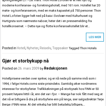
åpningshelgen 27.–28. mars. Thon Hotel Lofoten er et helt nytt og
moderne konferanse- og forretningshotell, med 161 rom. Hotellet har 20
møte- og konferanserom, med en maks kapasitet på 750 personer. Thon
Hotel Lofoten ligger helt ned på kaia i Svolvær med Kulturhuset og
Hurtigruta som nærmeste naboer, heter det i en pressemelding fra
hotellkonsernet. – Dette nye og flotte konferansehotellet blir et…
LES MER
Posted in
Hotell
,
Nyheter
,
Reiseliv
,
Toppsaker
Tagged
Thon Hotels
Gjør et storbykupp nå
Redaksjonen
Posted on
26. mars 2009
by
Hotellprisene verden over synker, og er nå nede på samme nivå som i
1994, i følge Hotels.coms siste prisindeks. Samtidig øker nordmenns
interesse for storbyferier. Trafikkøkningen på storbysøk hos FINN er 50
prosent høyere hittil i år, enn det var i fjor. – Mange har nok fått med seg at
det nå er billigere å dra på storbyferie enn på lenge, sier salgsdirektør Terje
Berge i FINN reise. At det virkelig har blitt betydelig billigere,…