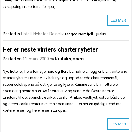
mangfold av muligheter og inspirasjon. Her vil du kunne søke ro og
avslapping i resortens fjellspa,…
LES MER
Posted in
Hotell
,
Nyheter
,
Reiseliv
Tagged
Norefjell
,
Quality
Her er neste vinters charternyheter
Redaksjonen
Posted on
11. mars 2009
by
Nye hoteller, flere femstjerners og flere barnefrie anlegg er blant vinterens
charternyheter. I mangel av helt nye og uoppdagede charterreisemål,
satser selskapene på det kjente og kjære. Kanariøyene blir hottere enn
noen gang neste vinter. 45 år etter at Ving sendte de første norske
turistene til det spanske øyriket utenfor Afrikas vestkyst, satser både de
og deres konkurrenter mer enn noensinne. – Vi ser en tydelig trend mot
kortere reiser, og flere reiser i Europa….
LES MER