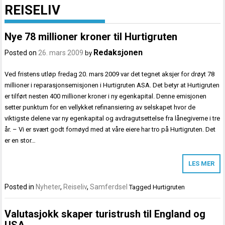
REISELIV
Nye 78 millioner kroner til Hurtigruten
Redaksjonen
Posted on
26. mars 2009
by
Ved fristens utløp fredag 20. mars 2009 var det tegnet aksjer for drøyt 78
millioner i reparasjonsemisjonen i Hurtigruten ASA. Det betyr at Hurtigruten
er tilført nesten 400 millioner kroner i ny egenkapital. Denne emisjonen
setter punktum for en vellykket refinansiering av selskapet hvor de
viktigste delene var ny egenkapital og avdragutsettelse fra lånegiverne i tre
år. – Vi er svært godt fornøyd med at våre eiere har tro på Hurtigruten. Det
er en stor…
LES MER
Posted in
Nyheter
,
Reiseliv
,
Samferdsel
Tagged
Hurtigruten
Valutasjokk skaper turistrush til England og
USA