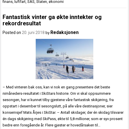
finans
,
luftfart
,
SAS
,
Staten
,
økonomi
Fantastisk vinter ga økte inntekter og
rekordresultat
Redaksjonen
Posted on
20. juni 2018
by
– Med vinteren bak oss, kan vi nok en gang presentere det beste
nimåneders-resultatet i SkiStars historie. Om vi skal oppsummere
sesongen, har vi kunnet tilby gjestene våre fantastisk skikjøring, fra
oppstart i desember til sesongslutt, på alle våre destinasjoner, sier
konsernsjef Mats Årjes i SkiStar. – Antall skidager, der én skidag tilsvarer
én dags skikjøring med SkiPass, økte til 5,8 millioner, som er syv prosent
bedre enn foregående år. Flere gjester er hovedårsaken til…