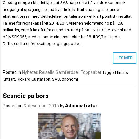
Onsdag morgen ble det kjent at SAS har prestert å vende økonomisk
nedgang til oppgang, i en tid hvor hele luftfarts-næringen er under
ekstremt press, med det ledelsen omtaler som «et klart positivt» resultat.
Tallene for regnskapsåret 2014/2015 viser en helomvending på 1,68
milliarder, etter å ha gått fra et underskudd på MSEK 719 til et overskudd
på MSEK 956, med en omsetning som økte fra 38 til 39,7 milliarder.
Driftsresultatet før skatt og engangsposter…
LES MER
Posted in
Nyheter
,
Reiseliv
,
Samferdsel
,
Toppsaker
Tagged
finans
,
luftfart
,
Rickard Gustafson
,
SAS
,
økonomi
Scandic på børs
Administrator
Posted on
3. desember 2015
by