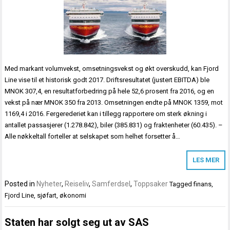
Med markant volumvekst, omsetningsvekst og økt overskudd, kan Fjord
Line vise til et historisk godt 2017. Driftsresultatet (justert EBITDA) ble
MNOK 307,4, en resultatforbedring på hele 52,6 prosent fra 2016, og en
vekst på nær MNOK 350 fra 2013. Omsetningen endte på MNOK 1359, mot
1169,4 i 2016. Fergerederiet kan i tillegg rapportere om sterk økning i
antallet passasjerer (1.278.842), biler (385.831) og fraktenheter (60.435). –
Alle nøkkeltall forteller at selskapet som helhet forsetter å…
LES MER
Posted in
Nyheter
,
Reiseliv
,
Samferdsel
,
Toppsaker
Tagged
finans
,
Fjord Line
,
sjøfart
,
økonomi
Staten har solgt seg ut av SAS