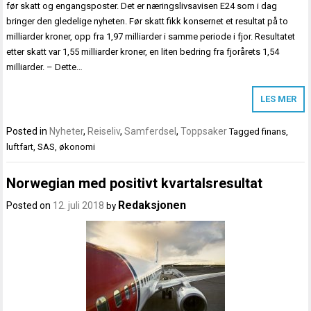
før skatt og engangsposter. Det er næringslivsavisen E24 som i dag
bringer den gledelige nyheten. Før skatt fikk konsernet et resultat på to
milliarder kroner, opp fra 1,97 milliarder i samme periode i fjor. Resultatet
etter skatt var 1,55 milliarder kroner, en liten bedring fra fjorårets 1,54
milliarder. – Dette…
LES MER
Posted in
Nyheter
,
Reiseliv
,
Samferdsel
,
Toppsaker
Tagged
finans
,
luftfart
,
SAS
,
økonomi
Norwegian med positivt kvartalsresultat
Redaksjonen
Posted on
12. juli 2018
by