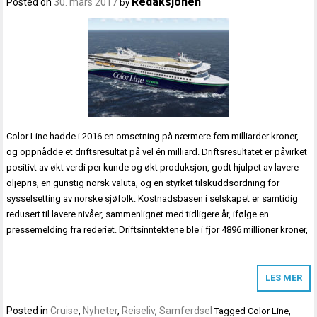
Redaksjonen
Posted on
30. mars 2017
by
Color Line hadde i 2016 en omsetning på nærmere fem milliarder kroner,
og oppnådde et driftsresultat på vel én milliard. Driftsresultatet er påvirket
positivt av økt verdi per kunde og økt produksjon, godt hjulpet av lavere
oljepris, en gunstig norsk valuta, og en styrket tilskuddsordning for
sysselsetting av norske sjøfolk. Kostnadsbasen i selskapet er samtidig
redusert til lavere nivåer, sammenlignet med tidligere år, ifølge en
pressemelding fra rederiet. Driftsinntektene ble i fjor 4896 millioner kroner,
…
LES MER
Posted in
Cruise
,
Nyheter
,
Reiseliv
,
Samferdsel
Tagged
Color Line
,