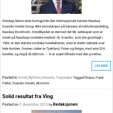
Onsdag denne uken kunngjorde den internasjonale børsen Nasdaq
Scandic Hotels Group ABs introduksjon på børsens stockholmsavdeling,
Nasdaq Stockholm. Hotellkjeden er dermed det 86. selskapet som er
notert på Nasdaqs nordiske marked i år. Scandic, som ble grunnlagt i
1963, er den største nordiske hotellaktøren, med et sterkt nettverk over
hele Norden, foruten i deler av Tyskland, Polen og Belgia, med sine 224
hoteller, og innpå 42.000 rom. – Vi er svært tilfreds med den positive…
LES MER
Posted in
Hotell
,
Nyheter
,
Reiseliv
,
Toppsaker
Tagged
finans
,
Frank
Fisker
,
Scandic Hotels
,
økonomi
Solid resultat fra Ving
Redaksjonen
Posted on
3. desember 2015
by