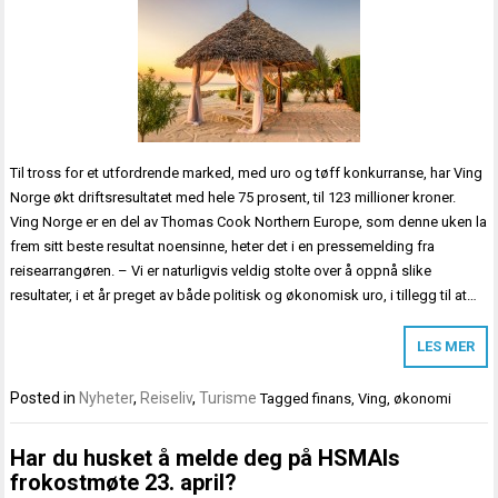
Til tross for et utfordrende marked, med uro og tøff konkurranse, har Ving
Norge økt driftsresultatet med hele 75 prosent, til 123 millioner kroner.
Ving Norge er en del av Thomas Cook Northern Europe, som denne uken la
frem sitt beste resultat noensinne, heter det i en pressemelding fra
reisearrangøren. – Vi er naturligvis veldig stolte over å oppnå slike
resultater, i et år preget av både politisk og økonomisk uro, i tillegg til at…
LES MER
Posted in
Nyheter
,
Reiseliv
,
Turisme
Tagged
finans
,
Ving
,
økonomi
Har du husket å melde deg på HSMAIs
frokostmøte 23. april?