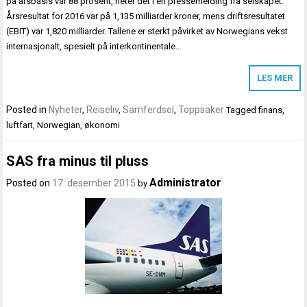
på årsbasis var 88 prosent, heter det i en pressemelding fra selskapet.
Årsresultat for 2016 var på 1,135 milliarder kroner, mens driftsresultatet
(EBIT) var 1,820 milliarder. Tallene er sterkt påvirket av Norwegians vekst
internasjonalt, spesielt på interkontinentale…
LES MER
Posted in
Nyheter
,
Reiseliv
,
Samferdsel
,
Toppsaker
Tagged
finans
,
luftfart
,
Norwegian
,
økonomi
SAS fra minus til pluss
Administrator
Posted on
17. desember 2015
by