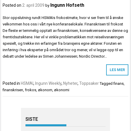
Ingunn Hofseth
Posted on
2. april 2009
by
Stor oppslutning rundt HSMAIs frokostmøte, hvor vi ser frem til å ønske
velkommen hos oss i vårt nye konferanselokale. Finanskrisen til frokost
De fleste er temmelig opptatt av finanskrisen, konsekvensene av denne og
fremtidsutsiktene. Her vil vi vinkle problematikken mot reiselivsnæringen
spesielt, og trekke inn erfaringer fra bransjens egne aktører. Foruten en
innføring i hva eksperter på området tror og mener, vil vi legge opp til en
debatt under ledelse av Simen Johannessen; Nordic Director…
LES MER
Posted in
HSMAI
,
Ingunn Weekly
,
Nyheter
,
Toppsaker
Tagged
finans
,
finanskrisen
,
frokos
,
økonom
,
økonomi
SISTE