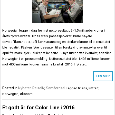
Norwegian legger i dag frem et nettoresultat på -1,5 milliarder kroner i
årets første kvartal. Tross sterk passasjervekst, bidro høyere
drivstoffkostnader, tøff konkurranse og en sterkere krone, til at resultatet
ble negativt. Påsken fører dessuten til en forskyving av inntekter over til
april fra mars i fjor. Selskapet lanserte 39 nye ruter dette kvartalet, forteller
Norwegian i en pressemelding. Nettoresultatet ble -1.492 millioner kroner,
mot -800 millioner kroner i samme kvartal i 2016. I første…
LES MER
Posted in
Nyheter
,
Reiseliv
,
Samferdsel
Tagged
finans
,
luftfart
,
Norwegian
,
økonomi
Et godt år for Color Line i 2016