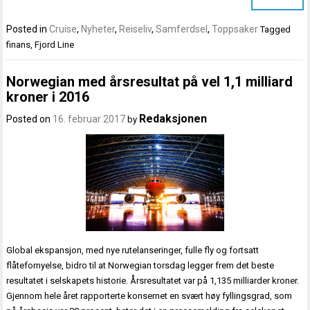
Posted in
Cruise
,
Nyheter
,
Reiseliv
,
Samferdsel
,
Toppsaker
Tagged
finans
,
Fjord Line
Norwegian med årsresultat på vel 1,1 milliard
kroner i 2016
Redaksjonen
Posted on
16. februar 2017
by
Global ekspansjon, med nye rutelanseringer, fulle fly og fortsatt
flåtefornyelse, bidro til at Norwegian torsdag legger frem det beste
resultatet i selskapets historie. Årsresultatet var på 1,135 milliarder kroner.
Gjennom hele året rapporterte konsernet en svært høy fyllingsgrad, som