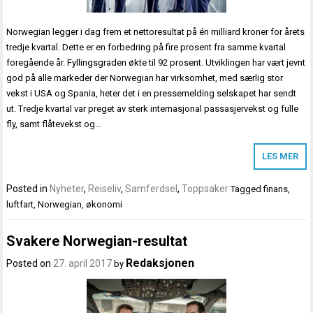
Norwegian legger i dag frem et nettoresultat på én milliard kroner for årets
tredje kvartal. Dette er en forbedring på fire prosent fra samme kvartal
foregående år. Fyllingsgraden økte til 92 prosent. Utviklingen har vært jevnt
god på alle markeder der Norwegian har virksomhet, med særlig stor
vekst i USA og Spania, heter det i en pressemelding selskapet har sendt
ut. Tredje kvartal var preget av sterk internasjonal passasjervekst og fulle
fly, samt flåtevekst og…
LES MER
Posted in
Nyheter
,
Reiseliv
,
Samferdsel
,
Toppsaker
Tagged
finans
,
luftfart
,
Norwegian
,
økonomi
Svakere Norwegian-resultat
Redaksjonen
Posted on
27. april 2017
by