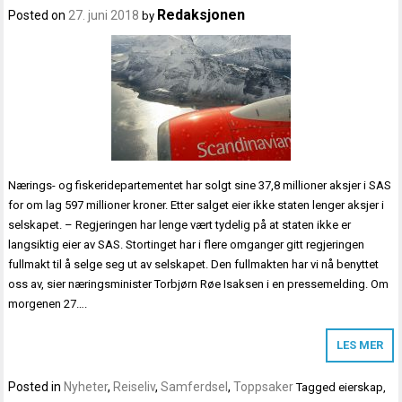
Redaksjonen
Posted on
27. juni 2018
by
Nærings- og fiskeridepartementet har solgt sine 37,8 millioner aksjer i SAS
for om lag 597 millioner kroner. Etter salget eier ikke staten lenger aksjer i
selskapet. – Regjeringen har lenge vært tydelig på at staten ikke er
langsiktig eier av SAS. Stortinget har i flere omganger gitt regjeringen
fullmakt til å selge seg ut av selskapet. Den fullmakten har vi nå benyttet
oss av, sier næringsminister Torbjørn Røe Isaksen i en pressemelding. Om
morgenen 27….
LES MER
Posted in
Nyheter
,
Reiseliv
,
Samferdsel
,
Toppsaker
Tagged
eierskap
,