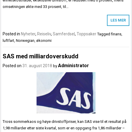
enhetskostnader, eksklusive drivstoff, er redusert med ti prosent, mens
omsetningen økte med 33 prosent, til…
LES MER
Posted in
Nyheter
,
Reiseliv
,
Samferdsel
,
Toppsaker
Tagged
finans
,
luftfart
,
Norwegian
,
økonomi
SAS med milliardoverskudd
Administrator
Posted on
31. august 2018
by
Tross sommerkaos og høye drivstoffpriser, kan SAS vise til et resultat på
1,98 milliarder etter siste kvartal, som er en oppgang fra 1,86 milliarder –