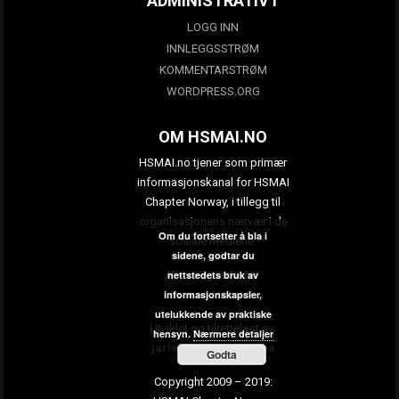
ADMINISTRATIVT
LOGG INN
INNLEGGSSTRØM
KOMMENTARSTRØM
WORDPRESS.ORG
OM HSMAI.NO
HSMAI.no tjener som primær
informasjonskanal for HSMAI
Chapter Norway, i tillegg til
organisasjonens nærvær i de
Om du fortsetter å bla i
sosiale mediene.
sidene, godtar du
Ansvarlig redaktør:
nettstedets bruk av
Ingunn Hofseth
informasjonskapsler,
utelukkende av praktiske
Utviklet og tilrettelagt av:
hensyn.
Nærmere detaljer
jarle.petterson.media
Godta
Copyright 2009 – 2019: