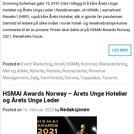
Dronning Eufemias gate 15, 0191 Oslo I tillegg til å kåre Årets Unge
Hotelier og Årets Unge Leder i Reisebransjen, vil HSMAI, i samarbeid
Reiseliv1 (HRR), også kåre Årets Hotelier, slik vi gjorde før pandemien.
Dermed vil ledere på ulike nivåer i norsk hotell- og reiselivsbransje kunne
nomineres til én av prisene. Prisen skal deles ut på HSMAI Awards Norway
2021, Reiselivets Oscar…
LES MER
Posted in
Event Marketing
,
Hotell
,
HSMAI
,
Kommer
,
Markedsføring
,
Mat og drikke
,
Nyheter
,
Reiseliv
,
Restauranter
,
Revenue
Management
,
Salg
,
Samferdsel
,
Service
,
Toppsaker
,
Turisme
HSMAI Awards Norway – Årets Unge Hotelier
og Årets Unge Leder
Redaksjonen
Posted on
16. februar 2022
by