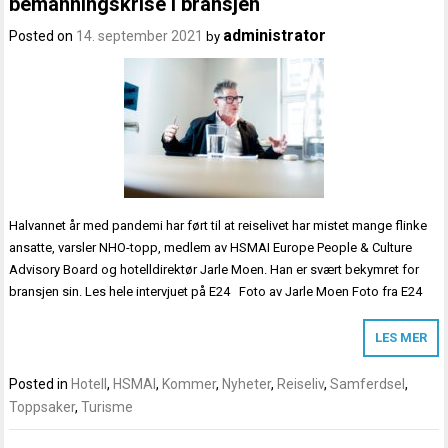
bemanningskrise i bransjen
administrator
Posted on
14. september 2021
by
Halvannet år med pandemi har ført til at reiselivet har mistet mange flinke
ansatte, varsler NHO-topp, medlem av HSMAI Europe People & Culture
Advisory Board og hotelldirektør Jarle Moen. Han er svært bekymret for
bransjen sin. Les hele intervjuet på E24 Foto av Jarle Moen Foto fra E24
LES MER
Posted in
Hotell
,
HSMAI
,
Kommer
,
Nyheter
,
Reiseliv
,
Samferdsel
,
Toppsaker
,
Turisme