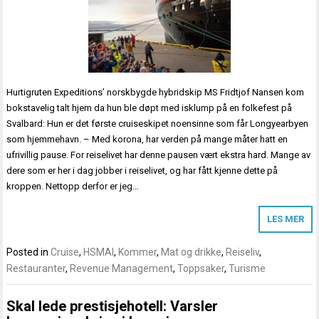
Hurtigruten Expeditions’ norskbygde hybridskip MS Fridtjof Nansen kom
bokstavelig talt hjem da hun ble døpt med isklump på en folkefest på
Svalbard: Hun er det første cruiseskipet noensinne som får Longyearbyen
som hjemmehavn. – Med korona, har verden på mange måter hatt en
ufrivillig pause. For reiselivet har denne pausen vært ekstra hard. Mange av
dere som er her i dag jobber i reiselivet, og har fått kjenne dette på
kroppen. Nettopp derfor er jeg…
LES MER
Posted in
Cruise
,
HSMAI
,
Kommer
,
Mat og drikke
,
Reiseliv
,
Restauranter
,
Revenue Management
,
Toppsaker
,
Turisme
Skal lede prestisjehotell: Varsler