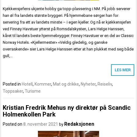
Kjøkkensjefens ukjente hobby ga topp-plassering i NM. På jobb serverer
han øl fra landets største bryggeri. På hjemmebane sørger han for
servering fra ett av landets minste – i egen kjeller. Og nå er kjøkkensjefen
ved Finnøy Havstuer ytterst på Romsdalskysten, Lars Helge Hanssen,
kåret til landets beste hjemmebrygger. Finnøy Havstuer er en del av Classic
Norway Hotels. «Kjellermester» «Veldig gledelig, og ganske
overraskende» sier Lars Helge Hanssen etter at han plukket med seg både
gull,…
LES MER
Posted in
Hotell
,
Kommer
,
Mat og drikke
,
Nyheter
,
Reiseliv
,
Toppsaker
,
Turisme
Kristian Fredrik Mehus ny direktør på Scandic
Holmenkollen Park
Redaksjonen
Posted on
8. november 2021
by