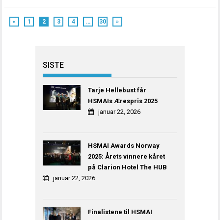
«
1
2
3
4
…
30
»
SISTE
Tarje Hellebust får
HSMAIs Ærespris 2025
januar 22, 2026
HSMAI Awards Norway
2025: Årets vinnere kåret
på Clarion Hotel The HUB
januar 22, 2026
Finalistene til HSMAI