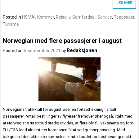
LES MER
Posted in
HSMAI
,
Kommer
,
Reiseliv
,
Samferdsel
,
Service
,
Toppsaker
,
Turisme
Norwegian med flere passasjerer i august
Redaksjonen
Posted on
6. september 2021
by
Norwegians trafikktall for august viser en fortsatt økning i antall
passasjerer. Antall bestillinger av flyreiser fremover øker også, i takt med
at Norwegians rutetilbud stadig utvides, at flere blir fullvaksinerte og fordi
EU-/EØS-land aksepterer koronasertifikat ved grensepassering. Med
bakgrunn i den økte etterspørselen er rutetilbudet for høstsesongen økt