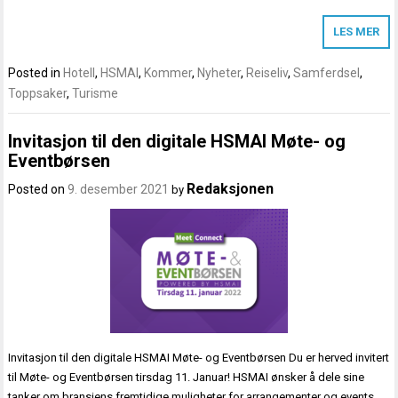
LES MER
Posted in
Hotell
,
HSMAI
,
Kommer
,
Nyheter
,
Reiseliv
,
Samferdsel
,
Toppsaker
,
Turisme
Invitasjon til den digitale HSMAI Møte- og
Eventbørsen
Redaksjonen
Posted on
9. desember 2021
by
Invitasjon til den digitale HSMAI Møte- og Eventbørsen Du er herved invitert
til Møte- og Eventbørsen tirsdag 11. Januar! HSMAI ønsker å dele sine
tanker om bransjens fremtidige muligheter for arrangementer og events