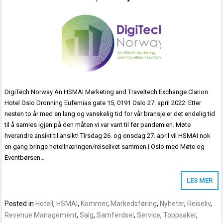
DigiTech Norway An HSMAI Marketing and Traveltech Exchange Clarion
Hotel Oslo Dronning Eufemias gate 15, 0191 Oslo 27. april 2022 Etter
nesten to år med en lang og vanskelig tid for vår bransje er det endelig tid
til å samles igjen på den måten vi var vant til før pandemien. Møte
hverandre ansikt til ansikt! Tirsdag 26. og onsdag 27. april vil HSMAI nok
en gang bringe hotellnæringen/reiselivet sammen i Oslo med Møte og
Eventbørsen…
LES MER
Posted in
Hotell
,
HSMAI
,
Kommer
,
Markedsføring
,
Nyheter
,
Reiseliv
,
Revenue Management
,
Salg
,
Samferdsel
,
Service
,
Toppsaker
,