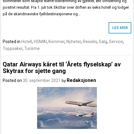
sommeren som skapte større tilstrømming av gjester, økt omsetning og
positivt resultat. Fra 1. juli tok SkiStar over driften av seks hotell og lodger
på de skandinaviske fjelldestinasjonene og…
LES MER
Posted in
Hotell
,
HSMAI
,
Kommer
,
Nyheter
,
Reiseliv
,
Salg
,
Service
,
Toppsaker
,
Turisme
Qatar Airways kåret til ‘Årets flyselskap’ av
Skytrax for sjette gang
Redaksjonen
Posted on
30. september 2021
by