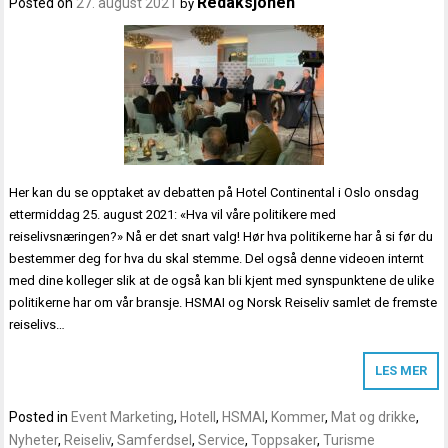
Redaksjonen
Posted on
27. august 2021
by
Her kan du se opptaket av debatten på Hotel Continental i Oslo onsdag
ettermiddag 25. august 2021: «Hva vil våre politikere med
reiselivsnæringen?» Nå er det snart valg! Hør hva politikerne har å si før du
bestemmer deg for hva du skal stemme. Del også denne videoen internt
med dine kolleger slik at de også kan bli kjent med synspunktene de ulike
politikerne har om vår bransje. HSMAI og Norsk Reiseliv samlet de fremste
reiselivs…
LES MER
Posted in
Event Marketing
,
Hotell
,
HSMAI
,
Kommer
,
Mat og drikke
,
Nyheter
,
Reiseliv
,
Samferdsel
,
Service
,
Toppsaker
,
Turisme