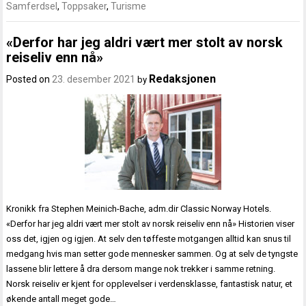
Samferdsel
,
Toppsaker
,
Turisme
«Derfor har jeg aldri vært mer stolt av norsk
reiseliv enn nå»
Redaksjonen
Posted on
23. desember 2021
by
Kronikk fra Stephen Meinich-Bache, adm.dir Classic Norway Hotels.
«Derfor har jeg aldri vært mer stolt av norsk reiseliv enn nå» Historien viser
oss det, igjen og igjen. At selv den tøffeste motgangen alltid kan snus til
medgang hvis man setter gode mennesker sammen. Og at selv de tyngste
lassene blir lettere å dra dersom mange nok trekker i samme retning.
Norsk reiseliv er kjent for opplevelser i verdensklasse, fantastisk natur, et
økende antall meget gode…