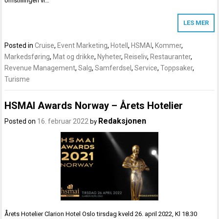
omstillingen vi…
LES MER
Posted in
Cruise
,
Event Marketing
,
Hotell
,
HSMAI
,
Kommer
,
Markedsføring
,
Mat og drikke
,
Nyheter
,
Reiseliv
,
Restauranter
,
Revenue Management
,
Salg
,
Samferdsel
,
Service
,
Toppsaker
,
Turisme
HSMAI Awards Norway – Årets Hotelier
Redaksjonen
Posted on
16. februar 2022
by
Årets Hotelier Clarion Hotel Oslo tirsdag kveld 26. april 2022, Kl 18.30