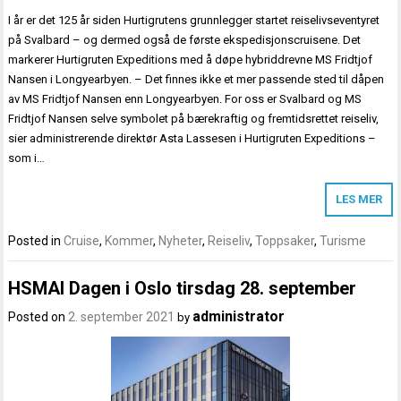
I år er det 125 år siden Hurtigrutens grunnlegger startet reiselivseventyret
på Svalbard – og dermed også de første ekspedisjonscruisene. Det
markerer Hurtigruten Expeditions med å døpe hybriddrevne MS Fridtjof
Nansen i Longyearbyen. – Det finnes ikke et mer passende sted til dåpen
av MS Fridtjof Nansen enn Longyearbyen. For oss er Svalbard og MS
Fridtjof Nansen selve symbolet på bærekraftig og fremtidsrettet reiseliv,
sier administrerende direktør Asta Lassesen i Hurtigruten Expeditions –
som i…
LES MER
Posted in
Cruise
,
Kommer
,
Nyheter
,
Reiseliv
,
Toppsaker
,
Turisme
HSMAI Dagen i Oslo tirsdag 28. september
administrator
Posted on
2. september 2021
by