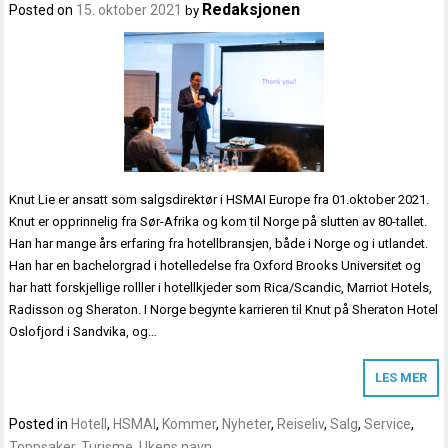
Redaksjonen
Posted on
15. oktober 2021
by
Knut Lie er ansatt som salgsdirektør i HSMAI Europe fra 01.oktober 2021.
Knut er opprinnelig fra Sør-Afrika og kom til Norge på slutten av 80-tallet.
Han har mange års erfaring fra hotellbransjen, både i Norge og i utlandet.
Han har en bachelorgrad i hotelledelse fra Oxford Brooks Universitet og
har hatt forskjellige rolller i hotellkjeder som Rica/Scandic, Marriot Hotels,
Radisson og Sheraton. I Norge begynte karrieren til Knut på Sheraton Hotel
Oslofjord i Sandvika, og…
LES MER
Posted in
Hotell
,
HSMAI
,
Kommer
,
Nyheter
,
Reiseliv
,
Salg
,
Service
,
Toppsaker
,
Turisme
,
Ukens navn