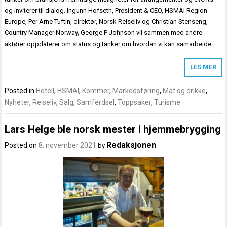
og inviterer til dialog. Ingunn Hofseth, President & CEO, HSMAI Region
Europe, Per Arne Tuftin, direktør, Norsk Reiseliv og Christian Stenseng,
Country Manager Norway, George P Johnson vil sammen med andre
aktører oppdaterer om status og tanker om hvordan vi kan samarbeide…
LES MER
Posted in
Hotell
,
HSMAI
,
Kommer
,
Markedsføring
,
Mat og drikke
,
Nyheter
,
Reiseliv
,
Salg
,
Samferdsel
,
Toppsaker
,
Turisme
Lars Helge ble norsk mester i hjemmebrygging
Redaksjonen
Posted on
8. november 2021
by