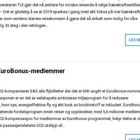
operatøren TUI gjør det nå enklere for norske reisende å velge bærekraftsertifis
. – Det er gledelig å se at 2019 sparkes i gang med økt fokus på mer bærekraft
var som verdens største reisekonsern å gjøre det så enkelt som mulig for våre
lg. Et steg i den retningen…
LES 
l EuroBonus-medlemmer
2-kompenserer SAS alle flybilletter der det er blitt angitt et EuroBonus-numm
asjonen er en del av selskapets ambisiøse miljøprogram for å redusere
 hvor nye, energieffektive fly og økt bruk av biodrivstoff er inkludert. EuroBon
ttende fordelsprogram innen reiser og opplevelser, med 5,6 millioner medlem
CO2-kompensasjon for medlemmer av EuroBonus-programmet, betyr dette at c
 passasjerrelaterte CO2-utslipp vil…
LES 