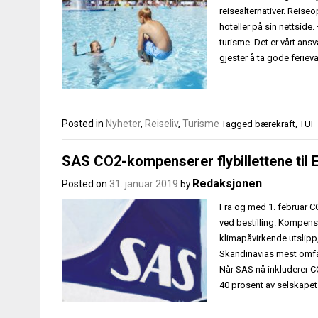
reisealternativer. Reise
hoteller på sin nettside
turisme. Det er vårt ans
gjester å ta gode ferieva
Posted in
Nyheter
,
Reiseliv
,
Turisme
Tagged
bærekraft
,
TUI
SAS CO2-kompenserer flybillettene ti
Redaksjonen
Posted on
31. januar 2019
by
Fra og med 1. februar CO
ved bestilling. Kompens
klimapåvirkende utslipp,
Skandinavias mest omfa
Når SAS nå inkluderer 
40 prosent av selskapets