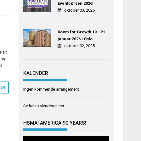
Eventbørsen 2026!
oktober 03, 2025
Room for Growth 19.–21.
januar 2026 i Oslo
oktober 02, 2025
ialt
ans
il
KALENDER
MER
Ingen kommende arrangement
Se hele kalenderen
her
.
HSMAI AMERICA 90 YEARS!
Videoavspiller