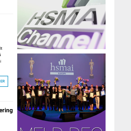
lt
å
i
MER
ering