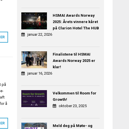
HSMAI Awards Norway
2025: Årets vinnere kåret
på Clarion Hotel The HUB
januar 22, 2026
MER
Finalistene til HSMAI
Awards Norway 2025 er
klar!
januar 16, 2026
t på
je-
Velkommen til Room for
aft
Growth!
for å
oktober 23, 2025
MER
Meld deg på Møte- og