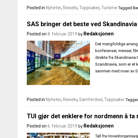
Posted in
Nyheter
,
Reiseliv
,
Toppsaker
,
Turisme
Tagged
Ber
SAS bringer det beste ved Skandinavia 
Redaksjonen
Posted on
8. februar 2019
by
Det mangfoldige arrang
konferanser, messer, fil
direkte fra Skandinavia 
Scandinavia, som er et 
sammen med noen av Ska
Posted in
Nyheter
,
Reiseliv
,
Samferdsel
,
Toppsaker
Tagge
TUI gjør det enklere for nordmenn å ta
Redaksjonen
Posted on
6. februar 2019
by
Tall fra Hovedorganisasj