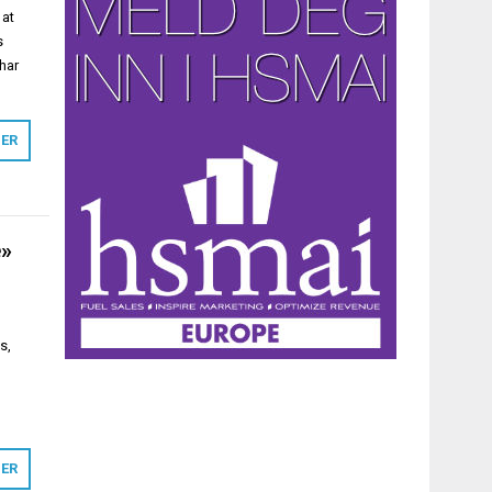
 at
s
 har
MER
e»
s,
MER