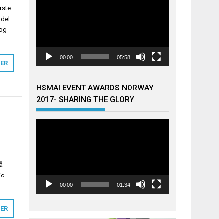
rste
 del
 og
00:00
05:58
MER
HSMAI EVENT AWARDS NORWAY
2017- SHARING THE GLORY
Videoavspiller
Nå
ic
00:00
01:34
MER