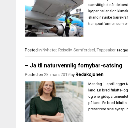
samvittighet når de besti
kjøper heller aldri kli
skandinaviske bærekraft-
transportformen som er bl
Posted in
Nyheter
,
Reiseliv
,
Samferdsel
,
Toppsaker
Tagge
– Ja til naturvennlig fornybar-satsing
Redaksjonen
Posted on
28. mars 2019
by
Mandag 1. april legger 
land. En bred frilufts- o
og energidepartementet (
på land. En bred friluft
presentere sine synspun