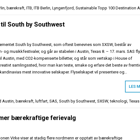
lin
,
bærekraft
,
ITB
,
ITB Berlin
,
Lyngenfjord
,
Sustainable Topp 100 Destination 
til South by Southwest
ementet South by Southwest, som oftest benevnes som SXSW, består av
m- og musikkfestivaler, og går av stabelen i Austin, Texas 8. – 17. mars. SAS fly
til Austin, med CO2-kompenserte billetter, og står som vertskap i House of
kreativt samlingssted, hvor man kan teste, smake og erfare det beste av fremt
ndinavias mest innovative selskaper. Flyselskapet vil presentere og…
LES 
d
Austin
,
bærekraft
,
luftfart
,
SAS
,
South by Southwest
,
SXSW
,
teknologi
,
Texas
 mer bærekraftige ferievalg
onen Virke viser at stadig flere nordmenn er opptatt av bærekraftige