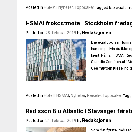
Posted in
HSMAI
,
Nyheter
,
Toppsaker
Tagged
bærekraft
,
fr
HSMAI frokostmøte i Stockholm fredag
Redaksjonen
Posted on
28. februar 2019
by
Bærekraft og samfunnsa
handling. Hvis du ikke op
kjent. Nå har HSMAI Reg
Scandic Continental i St
Geelmuyden Kiese, holde
Posted in
Hotell
,
HSMAI
,
Nyheter
,
Reiseliv
,
Toppsaker
Tag
Radisson Blu Atlantic i Stavanger førs
Redaksjonen
Posted on
21. februar 2019
by
Som det første Radisson 