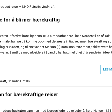
rbasert reiseliv
,
NHO Reiseliv
,
vindkraft
 for å bli mer bærekraftig
interen utfordret hotellkjedens 18.000 medarbeidere i hele Norden til en såkalt
r målet har vært å komme opp med det neste initiativet innen bærekraft og sos
lag er vurdert, og til sist var det Markus (8) som inspirerte mest, takket være h
vann. Samtlige medarbeidere i Scandic har hatt mulighet til å sende inn ideer t
…
LES 
raft
,
Scandic Hotels
 for bærekraftige reiser
rer Amadeus hackaton sammen med Norges ledende reisebyrå, Berg-Hansen. I 24