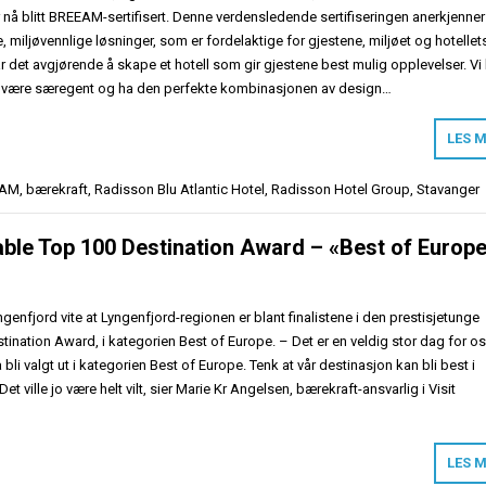
 nå blitt BREEAM-sertifisert. Denne verdensledende sertifiseringen anerkjenner
e, miljøvennlige løsninger, som er fordelaktige for gjestene, miljøet og hotellet
var det avgjørende å skape et hotell som gir gjestene best mulig opplevelser. Vi
al være særegent og ha den perfekte kombinasjonen av design…
LES 
EAM
,
bærekraft
,
Radisson Blu Atlantic Hotel
,
Radisson Hotel Group
,
Stavanger
nable Top 100 Destination Award – «Best of Europ
ngenfjord vite at Lyngenfjord-regionen er blant finalistene i den prestisjetunge
ination Award, i kategorien Best of Europe. – Det er en veldig stor dag for os
å bli valgt ut i kategorien Best of Europe. Tenk at vår destinasjon kan bli best i
et ville jo være helt vilt, sier Marie Kr Angelsen, bærekraft-ansvarlig i Visit
LES 