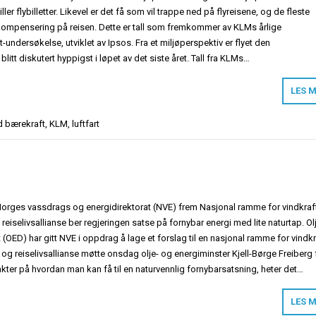
ller flybilletter. Likevel er det få som vil trappe ned på flyreisene, og de fleste
makompensering på reisen. Dette er tall som fremkommer av KLMs årlige
undersøkelse, utviklet av Ipsos. Fra et miljøperspektiv er flyet den
itt diskutert hyppigst i løpet av det siste året. Tall fra KLMs…
LES 
d
bærekraft
,
KLM
,
luftfart
Norges vassdrags og energidirektorat (NVE) frem Nasjonal ramme for vindkraf
g reiselivsallianse ber regjeringen satse på fornybar energi med lite naturtap. Ol
OED) har gitt NVE i oppdrag å lage et forslag til en nasjonal ramme for vindkr
s- og reiselivsallianse møtte onsdag olje- og energiminster Kjell-Børge Freiberg 
kter på hvordan man kan få til en naturvennlig fornybarsatsning, heter det…
LES 