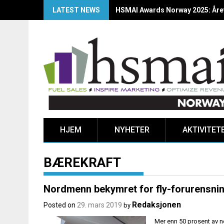
LATEST NEWS
HSMAI Awards Norway 2025: Årets
HJEM
NYHETER
AKTIVITET
BÆREKRAFT
Nordmenn bekymret for fly-forurensni
Redaksjonen
Posted on
29. mars 2019
by
Mer enn 50 prosent av no