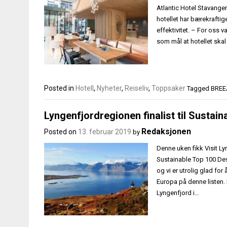
Atlantic Hotel Stavanger
hotellet har bærekraftig
effektivitet. – For oss 
som mål at hotellet sk
Posted in
Hotell
,
Nyheter
,
Reiseliv
,
Toppsaker
Tagged
BRE
Lyngenfjordregionen finalist til Sustai
Redaksjonen
Posted on
13. februar 2019
by
Denne uken fikk Visit Ly
Sustainable Top 100 Dest
og vi er utrolig glad for 
Europa på denne listen. D
Lyngenfjord i…