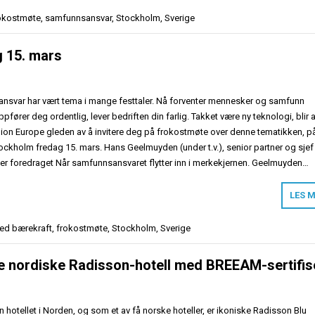
okostmøte
,
samfunnsansvar
,
Stockholm
,
Sverige
 15. mars
nsvar har vært tema i mange festtaler. Nå forventer mennesker og samfunn
pfører deg ordentlig, lever bedriften din farlig. Takket være ny teknologi, blir a
ion Europe gleden av å invitere deg på frokostmøte over denne tematikken, p
ockholm fredag 15. mars. Hans Geelmuyden (under t.v.), senior partner og sjef 
r foredraget Når samfunnsansvaret flytter inn i merkekjernen. Geelmuyden…
LES 
ged
bærekraft
,
frokostmøte
,
Stockholm
,
Sverige
te nordiske Radisson-hotell med BREEAM-sertifis
hotellet i Norden, og som et av få norske hoteller, er ikoniske Radisson Blu