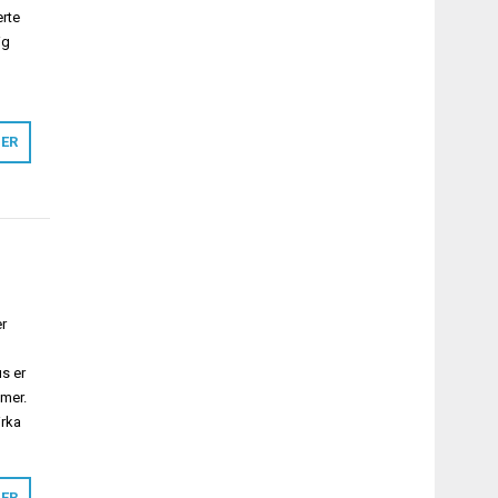
erte
ig
MER
er
us er
mer.
irka
MER