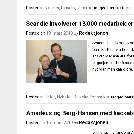
Posted in
Nyheter
,
Reiseliv
,
Turisme
Tagged
bærekraft
,
natu
Scandic involverer 18.000 medarbeidere
Redaksjonen
Posted on
19. mars 2019
by
Scandic har i løpet av v
bærekraft hackathon, de
ansvar. Mer enn 400 fors
engasjement for å spare 
hvordan man kan gjøre
Posted in
Hotell
,
Nyheter
,
Reiseliv
,
Toppsaker
Tagged
bærek
Amadeus og Berg-Hansen med hackaton
Redaksjonen
Posted on
15. mars 2019
by
5. til 6. april arrange