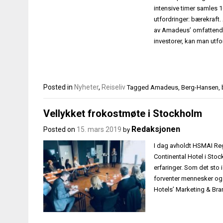
intensive timer samles 1
utfordringer: bærekraft
av Amadeus’ omfattende 
investorer, kan man utfo
Posted in
Nyheter
,
Reiseliv
Tagged
Amadeus
,
Berg-Hansen
,
Vellykket frokostmøte i Stockholm
Redaksjonen
Posted on
15. mars 2019
by
I dag avholdt HSMAI Re
Continental Hotel i Sto
erfaringer. Som det sto 
forventer mennesker og 
Hotels’ Marketing & Br