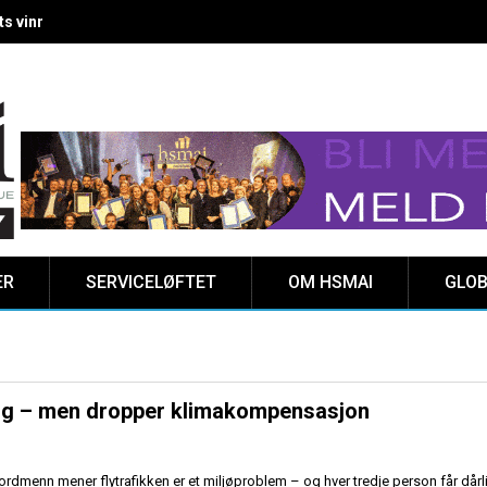
 vinnere kåret på Clarion Hotel The HUB
ER
SERVICELØFTET
OM HSMAI
GLOB
ng – men dropper klimakompensasjon
rdmenn mener flytrafikken er et miljøproblem – og hver tredje person får dårl