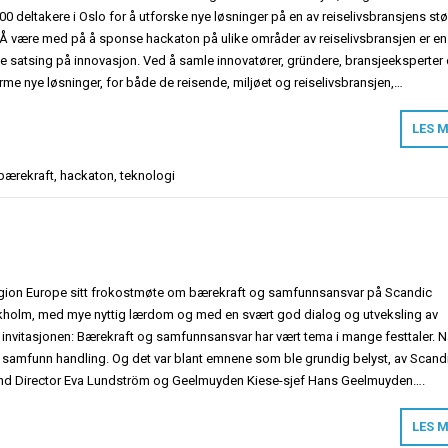
00 deltakere i Oslo for å utforske nye løsninger på en av reiselivsbransjens stø
. Å være med på å sponse hackaton på ulike områder av reiselivsbransjen er en
satsing på innovasjon. Ved å samle innovatører, gründere, bransjeeksperter
rme nye løsninger, for både de reisende, miljøet og reiselivsbransjen,…
LES 
bærekraft
,
hackaton
,
teknologi
gion Europe sitt frokostmøte om bærekraft og samfunnsansvar på Scandic
ckholm, med mye nyttig lærdom og med en svært god dialog og utveksling av
i invitasjonen: Bærekraft og samfunnsansvar har vært tema i mange festtaler. 
samfunn handling. Og det var blant emnene som ble grundig belyst, av Scand
and Director Eva Lundström og Geelmuyden Kiese-sjef Hans Geelmuyden….
LES 